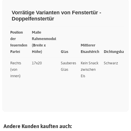
Vorrätige Varianten von Fenstertür -
Doppelfenstertür
Position
Maße
der
Rahmenmodul
feuernden
(Breite x
Mittlerer
Partei
Höhe)
Glas
Eisaufstrich
Dichtungsband
Rechts
17x20
Sauberes
Kein Snack
Schwarz
(von
Glas
zwischen
innen)
Eis
Andere Kunden kauften auch: