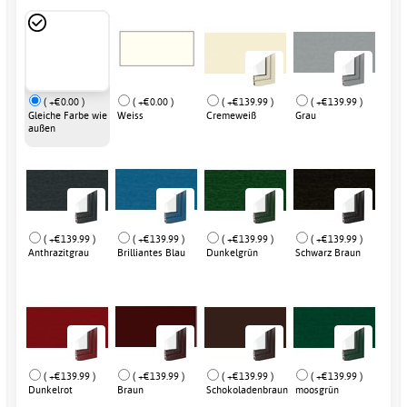
( +€0.00 )
( +€0.00 )
( +€139.99 )
( +€139.99 )
Gleiche Farbe wie
Weiss
Cremeweiß
Grau
außen
( +€139.99 )
( +€139.99 )
( +€139.99 )
( +€139.99 )
Anthrazitgrau
Brilliantes Blau
Dunkelgrün
Schwarz Braun
( +€139.99 )
( +€139.99 )
( +€139.99 )
( +€139.99 )
Dunkelrot
Braun
Schokoladenbraun
moosgrün