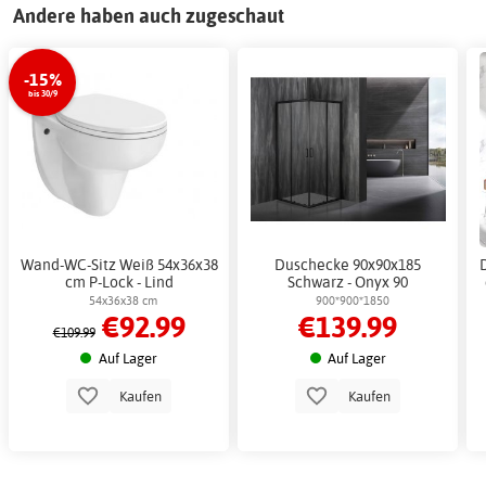
Andere haben auch zugeschaut
-15%
bis 30/9
Wand-WC-Sitz Weiß 54x36x38
Duschecke 90x90x185
cm P-Lock - Lind
Schwarz - Onyx 90
54x36x38 cm
900*900*1850
€92.99
€139.99
€109.99
Auf Lager
Auf Lager
Kaufen
Kaufen