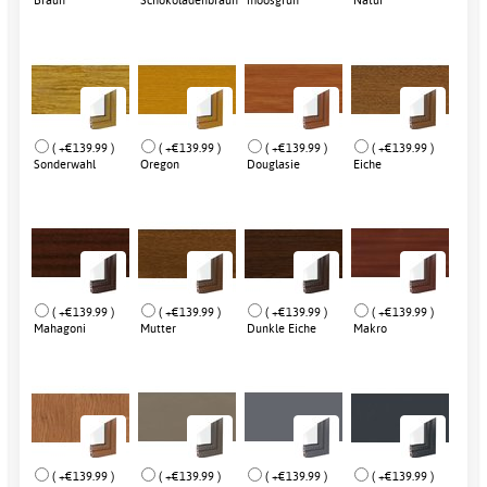
Braun
Schokoladenbraun
moosgrün
Natur
( +€139.99 )
( +€139.99 )
( +€139.99 )
( +€139.99 )
Sonderwahl
Oregon
Douglasie
Eiche
( +€139.99 )
( +€139.99 )
( +€139.99 )
( +€139.99 )
Mahagoni
Mutter
Dunkle Eiche
Makro
( +€139.99 )
( +€139.99 )
( +€139.99 )
( +€139.99 )