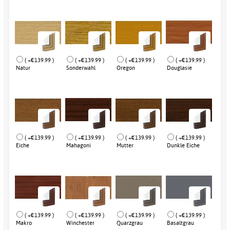
( +€139.99 )
( +€139.99 )
( +€139.99 )
( +€139.99 )
Natur
Sonderwahl
Oregon
Douglasie
( +€139.99 )
( +€139.99 )
( +€139.99 )
( +€139.99 )
Eiche
Mahagoni
Mutter
Dunkle Eiche
( +€139.99 )
( +€139.99 )
( +€139.99 )
( +€139.99 )
Makro
Winchester
Quarzgrau
Basaltgrau