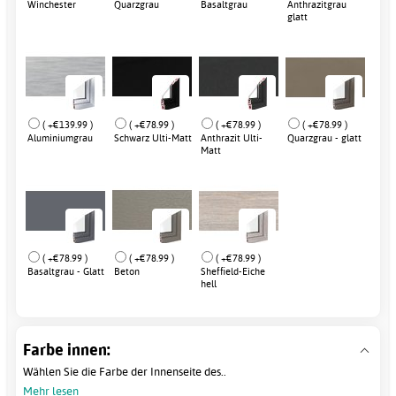
Winchester
Quarzgrau
Basaltgrau
Anthrazitgrau
glatt
( +€139.99 )
( +€78.99 )
( +€78.99 )
( +€78.99 )
Aluminiumgrau
Schwarz Ulti-Matt
Anthrazit Ulti-
Quarzgrau - glatt
Matt
( +€78.99 )
( +€78.99 )
( +€78.99 )
Basaltgrau - Glatt
Beton
Sheffield-Eiche
hell
Farbe innen:
Wählen Sie die Farbe der Innenseite des..
Mehr lesen