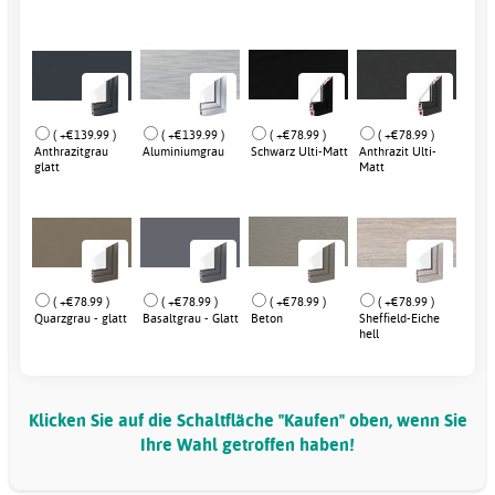
( +€139.99 )
( +€139.99 )
( +€78.99 )
( +€78.99 )
Anthrazitgrau
Aluminiumgrau
Schwarz Ulti-Matt
Anthrazit Ulti-
glatt
Matt
( +€78.99 )
( +€78.99 )
( +€78.99 )
( +€78.99 )
Quarzgrau - glatt
Basaltgrau - Glatt
Beton
Sheffield-Eiche
hell
Klicken Sie auf die Schaltfläche "Kaufen" oben, wenn Sie
Ihre Wahl getroffen haben!