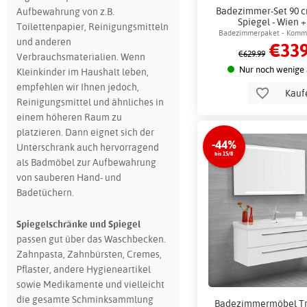
Aufbewahrung von z.B.
Badezimmer-Set 90 c
Spiegel - Wien +
Toilettenpapier, Reinigungsmitteln
Badezimmerh
Badezimmerpaket - Komm
und anderen
€339
Marmoroberfläche und r
€629.99
Verbrauchsmaterialien. Wenn
Nur noch wenige 
Kleinkinder im Haushalt leben,
empfehlen wir Ihnen jedoch,
Kauf
Reinigungsmittel und ähnliches in
einem höheren Raum zu
platzieren. Dann eignet sich der
-44%
Unterschrank auch hervorragend
bis 15/8
als Badmöbel zur Aufbewahrung
von sauberen Hand- und
Badetüchern.
Spiegelschränke und Spiegel
passen gut über das Waschbecken.
Zahnpasta, Zahnbürsten, Cremes,
Pflaster, andere Hygieneartikel
sowie Medikamente und vielleicht
die gesamte Schminksammlung
Badezimmermöbel Tre