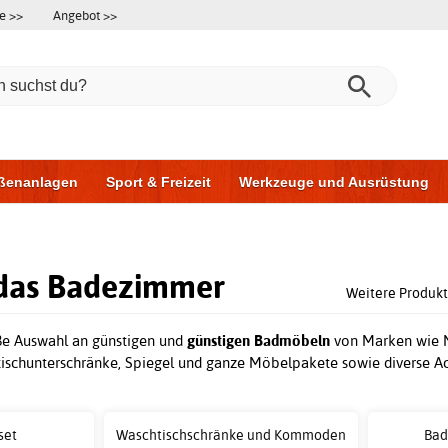
e >>
Angebot >>
ßenanlagen
Sport & Freizeit
Werkzeuge und Ausrüstung
ningsgeräte
Möbel für das Badezimmer
Garagentore
Au
 das Badezimmer
Weitere Produkt
oße Auswahl an günstigen und
günstigen Badmöbeln
von Marken wie No
ischunterschränke, Spiegel und ganze Möbelpakete sowie diverse Ac
set
Waschtischschränke und Kommoden
Bad