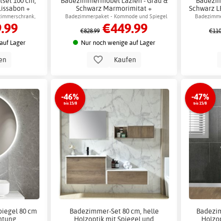
set 100 cm,
Badezimmermöbel Lazien - Grau &
Badezim
Lissabon +
Schwarz Marmorimitat +
Schwarz L
erung
Klopapierhalterung
Kl
immerschrank,
Badezimmerpaket - Kommode und Spiegel
Badezimme
.99
€449.99
t Beleuchtung
mit LED-Beleuchtung
€828.99
€110
auf Lager
Nur noch wenige auf Lager
en
Kaufen
-46%
-47%
bis 15/8
bis 15/8
iegel 80 cm
Badezimmer-Set 80 cm, helle
Badezim
htung,
Holzoptik mit Spiegel und
Holzop