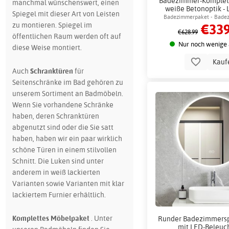
Badezimmer-Komplett
manchmal wünschenswert, einen
weiße Betonoptik - 
Spiegel mit dieser Art von Leisten
Klopapierhalt
Badezimmerpaket - Badez
zu montieren. Spiegel im
€339
Kommode und Spiegel mi
€628.99
öffentlichen Raum werden oft auf
Nur noch wenige 
diese Weise montiert.
Kauf
Auch
Schranktüren
für
Seitenschränke im Bad gehören zu
unserem Sortiment an Badmöbeln.
Wenn Sie vorhandene Schränke
haben, deren Schranktüren
abgenutzt sind oder die Sie satt
haben, haben wir ein paar wirklich
schöne Türen in einem stilvollen
Schnitt. Die Luken sind unter
anderem in weiß lackierten
Varianten sowie Varianten mit klar
lackiertem Furnier erhältlich.
Komplettes Möbelpaket
. Unter
Runder Badezimmersp
mit LED-Beleuc