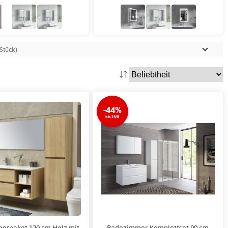
Stück)
-44%
bis 15/8
erpaket 120 cm Holz mit
Badezimmer-Komplettset 90 cm