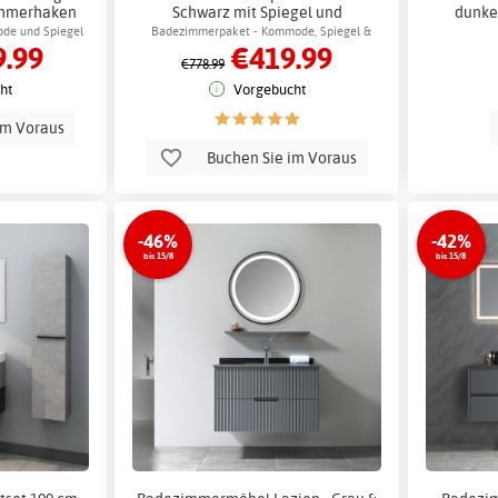
immerhaken
Schwarz mit Spiegel und
dunke
Seitenschrank - Jack +
de und Spiegel
Badezimmerpaket - Kommode, Spiegel &
.99
€419.99
Klopapierhalterung
htung
Badezimmerschrank mit LED-Beleuchtung
€778.99
ht
Vorgebucht
im Voraus
Buchen Sie im Voraus
-46%
-42%
bis 15/8
bis 15/8