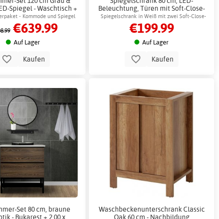
mer-Set 120 cm Grau &
Spiegelschrank 80 cm, LED-
ED-Spiegel - Waschtisch +
Beleuchtung, Türen mit Soft-Close-
opapierhalterung
Funktion - Luxus
rpaket - Kommode und Spiegel
Spiegelschrank in Weiß mit zwei Soft-Close-
€639.99
€199.99
mit LED-Beleuchtung
Türen, Glasböden und dimmbarer LED-
8.99
Beleuchtung
Auf Lager
Auf Lager
Kaufen
Kaufen
mer-Set 80 cm, braune
Waschbeckenunterschrank Classic
tik - Bukarest + 2.00 x
Oak 60 cm - Nachbildung