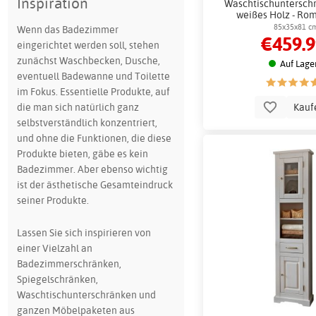
Inspiration
Waschtischunterschr
weißes Holz - Ro
85x35x81 c
Wenn das Badezimmer
€459.
eingerichtet werden soll, stehen
zunächst Waschbecken, Dusche,
Auf Lage
eventuell Badewanne und Toilette
im Fokus. Essentielle Produkte, auf
Kauf
die man sich natürlich ganz
selbstverständlich konzentriert,
und ohne die Funktionen, die diese
Produkte bieten, gäbe es kein
Badezimmer. Aber ebenso wichtig
ist der ästhetische Gesamteindruck
seiner Produkte.
Lassen Sie sich inspirieren von
einer Vielzahl an
Badezimmerschränken,
Spiegelschränken,
Waschtischunterschränken und
ganzen Möbelpaketen aus