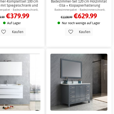
mer-Komplettset 100 cm
Badezimmer-Set 120 cm Holzimitat
 mit Spiegelschrank und
- Ella + Klopapierhalterung
chrank - Istanbul + 2.00 x
erpaket - Badezimmerschrank,
Badezimmerpaket - Badezimmerschrank,
€379.99
€629.99
adezimmerhaken
mmode & Spiegelschrank
Kommode und Spiegel
9.99
€1108.99
Auf Lager
Nur noch wenige auf Lager
Kaufen
Kaufen