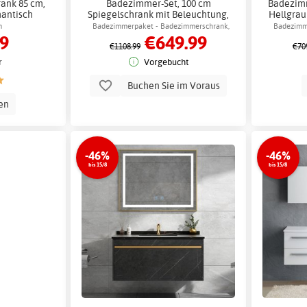
ank 85 cm,
Badezimmer-Set, 100 cm
Badezim
mantisch
Spiegelschrank mit Beleuchtung,
Hellgrau
Betonoptik - Barcelona +
Beistells
m
Badezimmerpaket - Badezimmerschrank,
Badezimm
99
€649.99
Klopapierhalterung
B
Kommode & Spiegelschrank
Ko
€1108.99
€70
r
Vorgebucht
Buchen Sie im Voraus
en
-46%
-46%
bis 15/8
bis 15/8