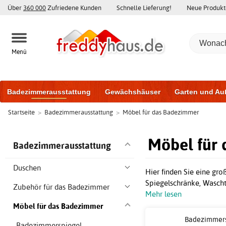
Über
360 000
Zufriedene Kunden
Schnelle Lieferung!
Neue Produkt
Menü
Badezimmerausstattung
Gewächshäuser
Garten und Au
Startseite
>
Badezimmerausstattung
>
Möbel für das Badezimmer
Gartenhäuser und Schuppen
Haustüren
Fenster
Trai
Schiebetüren
Möbel für
Badezimmerausstattung
Duschen
Hier finden Sie eine gr
Spiegelschränke, Wascht
Zubehör für das Badezimmer
Mehr lesen
Möbel für das Badezimmer
Badezimmer
Badezimmerspiegel