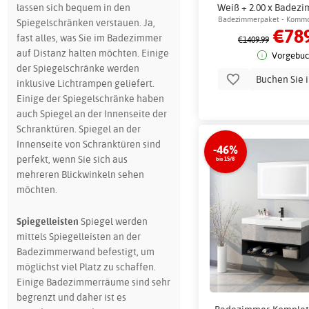
lassen sich bequem in den
Weiß + 2.00 x Badez
Badezimmerpaket - Kommo
Spiegelschränken verstauen. Ja,
€789
mit LED-Beleuc
fast alles, was Sie im Badezimmer
€1409.99
auf Distanz halten möchten. Einige
Vorgebuc
der Spiegelschränke werden
Buchen Sie 
inklusive Lichtrampen geliefert.
Einige der Spiegelschränke haben
auch Spiegel an der Innenseite der
Schranktüren. Spiegel an der
Innenseite von Schranktüren sind
-46%
perfekt, wenn Sie sich aus
bis 15/8
mehreren Blickwinkeln sehen
möchten.
Spiegelleisten
Spiegel werden
mittels Spiegelleisten an der
Badezimmerwand befestigt, um
möglichst viel Platz zu schaffen.
Einige Badezimmerräume sind sehr
begrenzt und daher ist es