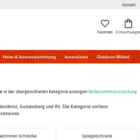
Kontakt
Favoriten
Einkaufswage
Heim & Inneneinrichtung
Innentüren
Outdoor-Möbel
to & Garage
Wohnen & Bauen
Lagerung
e in der übergeordneten Kategorie anzeigen
Badezimmerausstattung
rdmist, Gustavsberg und Ifö. Die Kategorie umfasst
cessoires.
ezimmer-Schränke
Spiegelschrank