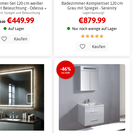
mer-Set 120 cm weißer
Badezimmer-Komplettset 120 cm
it Beleuchtung - Odessa +
Grau mit Spiegel - Serenity
 x Badezimmerhaken
it Spiegel und Beleuchtung
Lagerräumung!
€449.99
€879.99
9.99
Auf Lager
Nur noch wenige auf Lager
Kaufen
Kaufen
-46%
bis 15/8