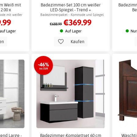
m Weiß mit
Badezimmer-Set 100 cm weißer
Badezimm
 2.00 x
LED-Spiegel - Trend +
Be
aken
Klopapierhalterung
ode mit weißer
Badezimmerpaket - Kommode und Spiegel
.99
€369.99
undem Spiegel
mit Beleuchtung
€688.99
auf Lager
Auf Lager
Nur
en
Kaufen
-46%
bis 15/8
nd Large -
Badezimmer-Komplettset 60 cm
Waschti