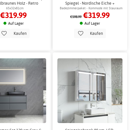
lbraunes Holz - Retro
Spiegel - Nordische Eiche +
Klopapierhalterung
65x32x81cm
Badezimmerpaket - Kommode mit Stauraum
€319.99
€319.99
und Spiegel
€598.99
Auf Lager
Auf Lager
Kaufen
Kaufen