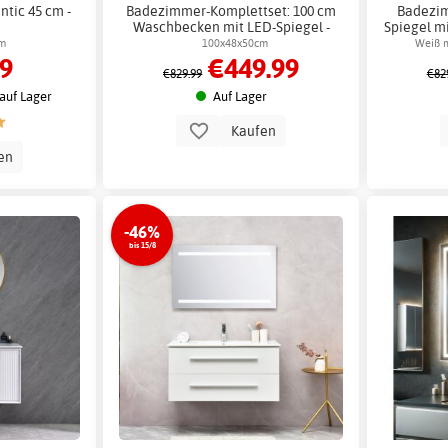
ntic 45 cm -
Badezimmer-Komplettset: 100 cm
Badezim
Waschbecken mit LED-Spiegel -
Spiegel m
Melbourne + 2.00 x
2.00
cm
100x48x50cm
Weiß m
99
€449.99
Badezimmerhaken
€829.99
€82
auf Lager
Auf Lager
Kaufen
en
-46%
bis 15/8