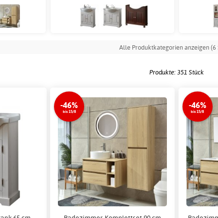
Alle Produktkategorien anzeigen (6 
Produkte: 351 Stück
-46%
-46%
bis 15/8
bis 15/8
ank 65 cm,
Badezimmer-Komplettset 90 cm
Badezimm