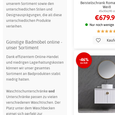
Beistellschrank Roma
unserem Sortiment sowie den
Weiß
unterschiedlichen Stilen und
45x30x190 
Designausprägungen, die all diese
€679.
unterschiedlichen Produkte
Nur noch wenige 
verleihen.
Kauf
Günstige Badmöbel online -
unser Sortiment
Dank effizientem Online-Handel
-46%
und niedrigen Lagerhaltungskosten
bis 15/8
können wir unser gesamtes
Sortiment an Badprodukten stabil
niedrig halten.
Waschtischunterschränke
und
Unterschränke passen zu vielen
verschiedenen Waschtischen. Der
Platz unter dem Waschbecken
eignet sich perfekt zur