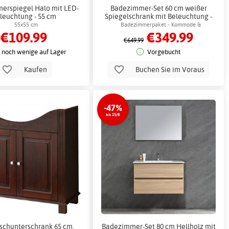
erspiegel Halo mit LED-
Badezimmer-Set 60 cm weißer
leuchtung - 55 cm
Spiegelschrank mit Beleuchtung -
Prag + 2.00 x Badezimmerhaken
55x55 cm
Badezimmerpaket - Kommode &
€109.99
€349.99
Spiegelschrank mit Beleuchtung
€649.99
 noch wenige auf Lager
Vorgebucht
Kaufen
Buchen Sie im Voraus
-47%
bis 15/8
schunterschrank 65 cm,
Badezimmer-Set 80 cm Hellholz mit