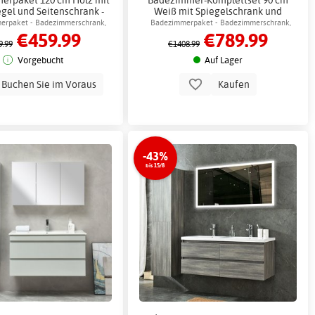
gel und Seitenschrank -
Weiß mit Spiegelschrank und
 2.00 x Badezimmerhaken
Beistellschrank - Marina +
erpaket - Badezimmerschrank,
Badezimmerpaket - Badezimmerschrank,
€459.99
€789.99
Klopapierhalterung
Kommode und Spiegel
Kommode & Spiegelschrank
9.99
€1408.99
Vorgebucht
Auf Lager
Buchen Sie im Voraus
Kaufen
-43%
bis 15/8