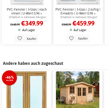
PVC-Fenster | 3-Glas | nach
PVC-Fenster | 3-Glas | 2-luftig |
innen | U-Wert 0,96 +
Einwärts | U-Wert 0,96 +
Antriebsriemen
Antriebsriemen
Erhältlich in mehreren Designs!
Erhältlich in mehreren Designs!
€349.99
€459.99
€648.99
€848.99
Auf Lager
Auf Lager
Kaufen
Kaufen
Andere haben auch zugeschaut
-46%
bis 15/8