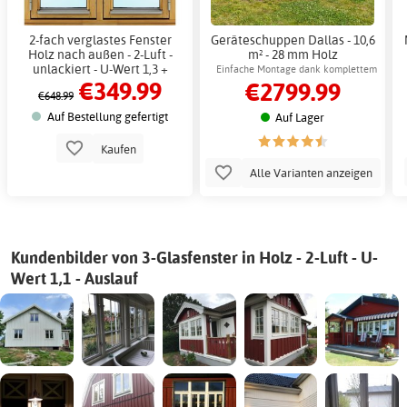
2-fach verglastes Fenster
Geräteschuppen Dallas - 10,6
Holz nach außen - 2-Luft -
m² - 28 mm Holz
unlackiert - U-Wert 1,3 +
Einfache Montage dank komplettem
€349.99
€2799.99
Antriebsriemen
Bausatz
€648.99
Auf Bestellung gefertigt
Auf Lager
Kaufen
Alle Varianten anzeigen
Kundenbilder von 3-Glasfenster in Holz - 2-Luft - U-
Wert 1,1 - Auslauf