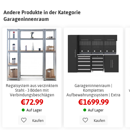
Andere Produkte in der Kategorie
Garageninnenraum
Regalsystem aus verzinktem
Garageninnenraum |
Stahl - 3 Böden mit
Komplettes
Verbindungsbeschlägen
Aufbewahrungssystem | Extra
€72.99
€1699.99
hoch
Auf Lager
Auf Lager
Kaufen
Kaufen