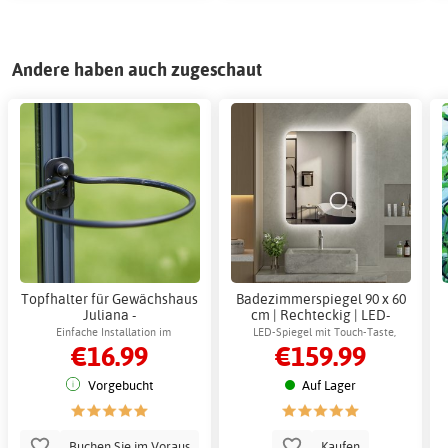
Andere haben auch zugeschaut
Topfhalter für Gewächshaus
Badezimmerspiegel 90 x 60
Juliana -
cm | Rechteckig | LED-
Gewächshauszubehör &
Beleuchtung, dimmbar &
Einfache Installation im
LED-Spiegel mit Touch-Taste,
€16.99
€159.99
Ersatzteile
beschlagfrei | Salerno
Gewächshausprofilsystem
dimmbarer Helligkeit, 3 Lichtmodi und
Vergrößerungsspiegel
Vorgebucht
Auf Lager
Buchen Sie im Voraus
Kaufen