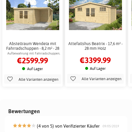
Abstellraum Wendela mit
Attefallshus Beatrix - 17,6 m² -
Fahrradschuppen - 8,2 m² - 28
28 mm Holz
mm Holz
Aufbewahrung mit Fahrradschuppen,
€3399.99
€2599.99
einfache Montage
Auf Lager
Auf Lager
Alle Varianten anzeigen
Alle Varianten anzeigen
Bewertungen
(4 von 5) von Verifizierter Käufer
09/05/2019