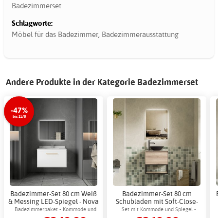
Badezimmerset
Schlagworte:
Möbel für das Badezimmer
,
Badezimmerausstattung
Andere Produkte in der Kategorie Badezimmerset
-47%
bis 15/8
Badezimmer-Set 80 cm Weiß
Badezimmer-Set 80 cm
& Messing LED-Spiegel - Nova
Schubladen mit Soft-Close-
+ 2.00 x Badezimmerhaken
Funktion & LED-Spiegel -
Badezimmerpaket - Kommode und
Set mit Kommode und Spiegel -
Calista
Spiegel mit LED-Beleuchtung
Keramikwaschbecken & dimmbarem