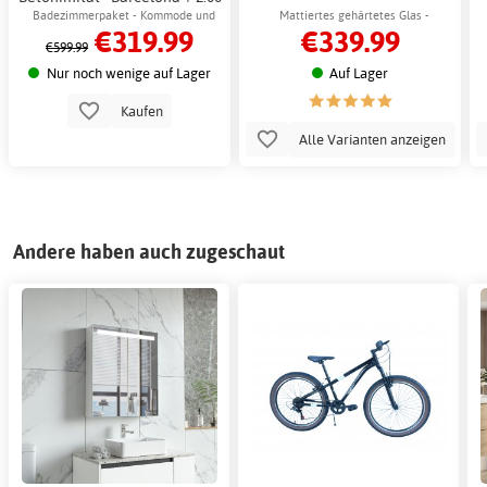
x Badezimmerhaken
Badezimmerpaket - Kommode und
Mattiertes gehärtetes Glas -
€319.99
€339.99
Spiegelschrank
Chromgriff
€599.99
Nur noch wenige auf Lager
Auf Lager
Kaufen
Alle Varianten anzeigen
Andere haben auch zugeschaut