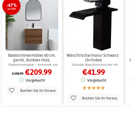
-47%
bis 15/8
Badezimmermöbel 60 cm,
Waschtischarmatur Schwarz -
gerillt, dunkles Holz,
Orchidee
wandhängend - Venice +
Badezimmerpaket - Kommode und
Stilvoller Waschtischmischer mit
€209.99
€41.99
Klopapierhalterung
Spiegel mit schwarzem Rahmen
modernem Design
€398.99
Vorgebucht
Vorgebucht
Buchen Sie im Voraus
Buchen Sie im Voraus