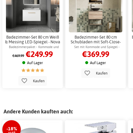
Badezimmer-Set 80 cm Weiß
Badezimmer-Set 80 cm
& Messing LED-Spiegel - Nova
Schubladen mit Soft-Close-
+ 2.00 x Badezimmerhaken
Funktion & LED-Spiegel -
Badezimmerpaket - Kommode und
Set mit Kommode und Spiegel -
€249.99
€369.99
Calista
Spiegel mit LED-Beleuchtung
Keramikwaschbecken & dimmbarem
€469.99
LED-Spiegel mit Antibeschlag.
Auf Lager
Auf Lager
Kaufen
Kaufen
Andere Kunden kauften auch:
-18%
bis 6/9