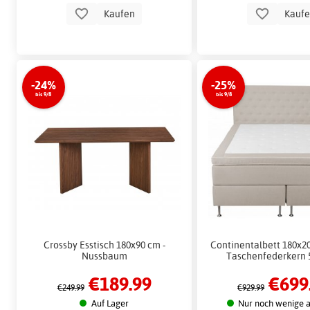
Kaufen
Kauf
-24%
-25%
bis 9/8
bis 9/8
Crossby Esstisch 180x90 cm -
Continentalbett 180x2
Nussbaum
Taschenfederkern 
€189.99
€699
€249.99
€929.99
Auf Lager
Nur noch wenige a