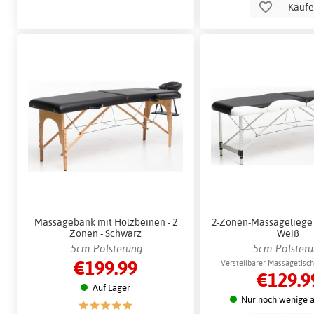
Kauf
Massagebank mit Holzbeinen - 2
2-Zonen-Massageliege 
Zonen - Schwarz
Weiß
5cm Polsterung
5cm Polster
€199.99
Verstellbarer Massagetisch
€129.9
Auf Lager
Nur noch wenige a