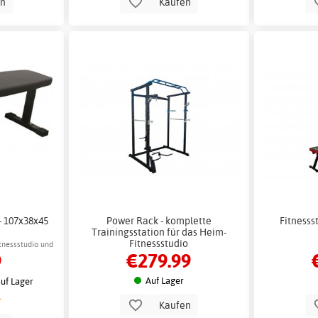
en
Kaufen
- 107x38x45
Power Rack - komplette
Fitnesss
Trainingsstation für das Heim-
Fitnessstudio
tnessstudio und
€279.99
9
Auf Lager
uf Lager
Kaufen