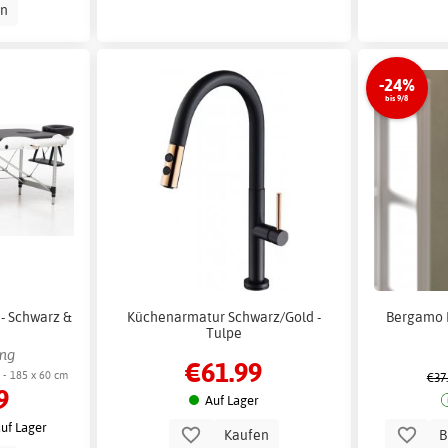
en
-24%
bis 9/8
- Schwarz &
Küchenarmatur Schwarz/Gold -
Bergamo D
Tulpe
ung
€61.99
 - 185 x 60 cm
€37
9
Auf Lager
uf Lager
Kaufen
B