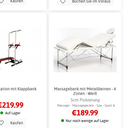
Kaufen
Buchen Sie im Voraus
tation mit Klappbank
Massagebank mit Metallbeinen - 4
Zonen - Weiß
5cm Polsterung
€219.99
Massage - Massagegeräte - Spa - Sport &
€189.99
Freizeit
Auf Lager
Nur noch wenige auf Lager
Kaufen