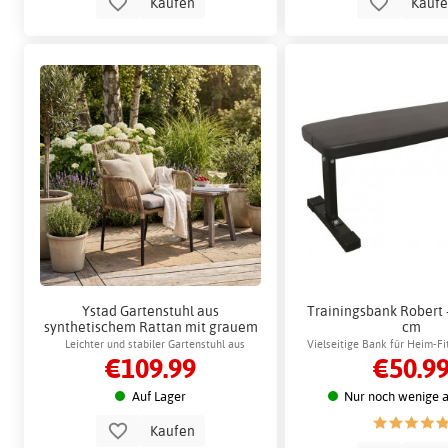
Kaufen
Kauf
Ystad Gartenstuhl aus
Trainingsbank Robert 
synthetischem Rattan mit grauem
cm
Kissen, Gartenstuhl Gardeney
Leichter und stabiler Gartenstuhl aus
Vielseitige Bank für Heim-Fi
€109.99
€50.9
Aluminium
Krafttraining
Auf Lager
Nur noch wenige a
Kaufen