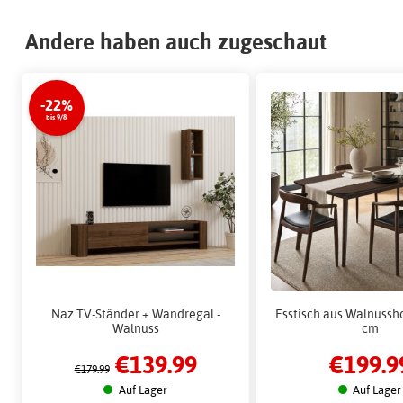
Andere haben auch zugeschaut
-22%
bis 9/8
Naz TV-Ständer + Wandregal -
Esstisch aus Walnussho
Walnuss
cm
€139.99
€199.9
€179.99
Auf Lager
Auf Lager