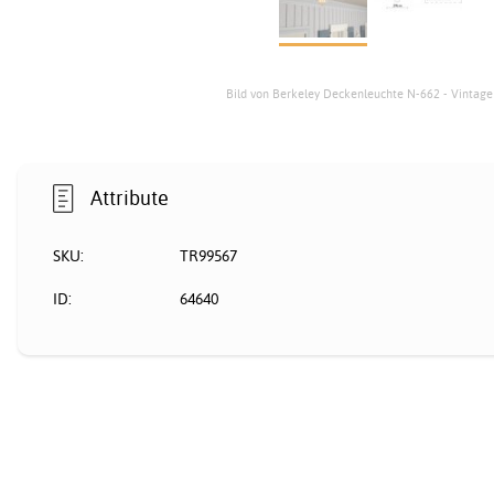
Bild von Berkeley Deckenleuchte N-662 - Vintage
Attribute
SKU:
TR99567
ID:
64640