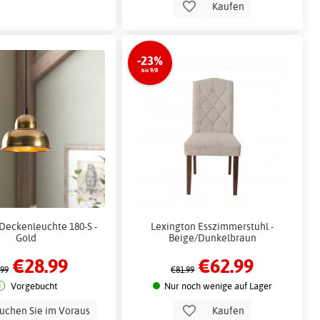
Kaufen
-23%
bis 9/8
eckenleuchte 180-S -
Lexington Esszimmerstuhl -
Gold
Beige/Dunkelbraun
€28.99
€62.99
.99
€81.99
Vorgebucht
Nur noch wenige auf Lager
uchen Sie im Voraus
Kaufen