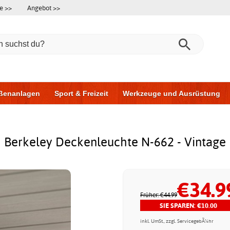
e >>
Angebot >>
ßenanlagen
Sport & Freizeit
Werkzeuge und Ausrüstung
ningsgeräte
Möbel für das Badezimmer
Garagentore
Au
Berkeley Deckenleuchte N-662 - Vintage
€34.9
Früher: €44.99
SIE SPAREN: €10.00
inkl. UmSt., zzgl. ServicegebÃ¼hr