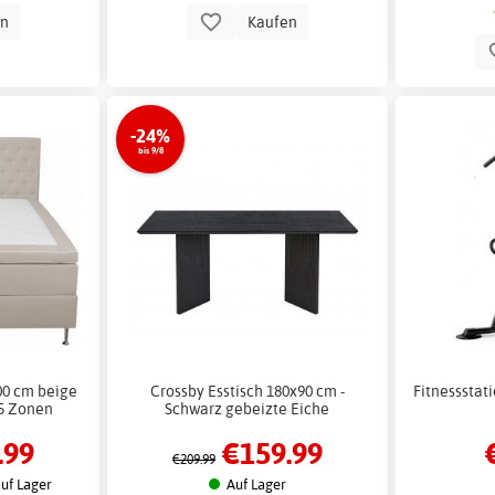
en
Kaufen
-24%
bis 9/8
00 cm beige
Crossby Esstisch 180x90 cm -
Fitnessstat
5 Zonen
Schwarz gebeizte Eiche
.99
€159.99
€209.99
uf Lager
Auf Lager