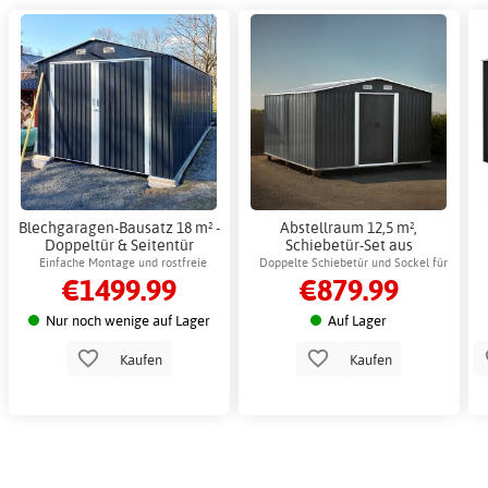
Blechgaragen-Bausatz 18 m² -
Abstellraum 12,5 m²,
Doppeltür & Seitentür
Schiebetür-Set aus
komplett
verzinktem Stahlblech für
Einfache Montage und rostfreie
Doppelte Schiebetür und Sockel für
€1499.99
€879.99
den Außenbereich
Konstruktion
einfache Aufbewahrung inklusive
Nur noch wenige auf Lager
Auf Lager
Kaufen
Kaufen