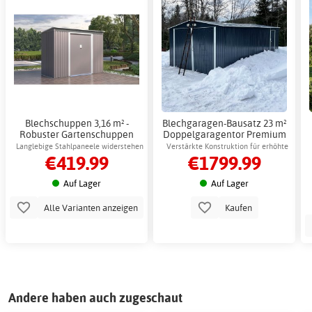
Blechschuppen 3,16 m² -
Blechgaragen-Bausatz 23 m²
Robuster Gartenschuppen
Doppelgaragentor Premium
mit Schiebetüren
Langlebige Stahlpaneele widerstehen
Verstärkte Konstruktion für erhöhte
€419.99
€1799.99
Rost und Korrosion
Festigkeit
Auf Lager
Auf Lager
Alle Varianten anzeigen
Kaufen
Andere haben auch zugeschaut