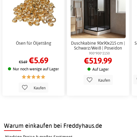
Ösen für Öljettång
Duschkabine 90x90x215 cm |
S
Schwarz/Weiß | Poseidon
900*900*2150
€5.69
€519.99
€5.69
Nur noch wenige auf Lager
Auf Lager
Kaufen
Kaufen
Warum einkaufen bei Freddyhaus.de
Niedrige Preise & großes Sortiment