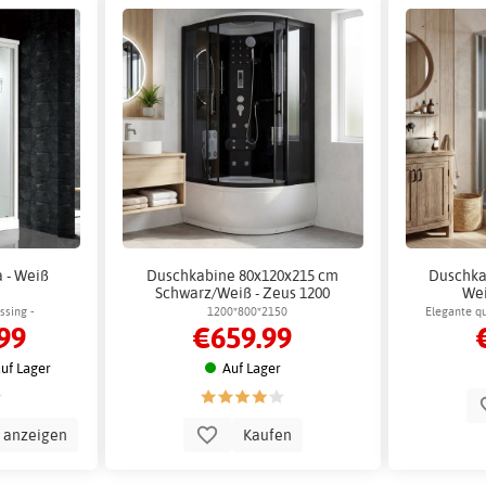
 - Weiß
Duschkabine 80x120x215 cm
Duschka
Schwarz/Weiß - Zeus 1200
Wei
Alumi
sing -
1200*800*2150
Elegante q
99
€659.99
ndusche
weißer R
uf Lager
Auf Lager
n anzeigen
Kaufen