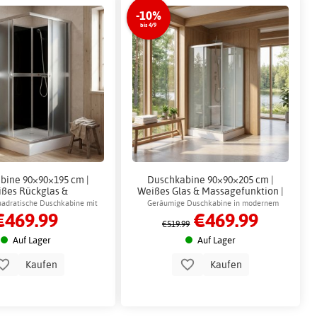
-10%
bis 4/9
bine 90×90×195 cm |
Duschkabine 90×90×205 cm |
ßes Rückglas &
Weißes Glas & Massagefunktion |
niumprofil | Liris
Aether
uadratische Duschkabine mit
Geräumige Duschkabine in modernem
€469.99
€469.99
ückwand und Chromdetails
Design mit Handbrause und Kopfbrause
€519.99
Auf Lager
Auf Lager
Kaufen
Kaufen