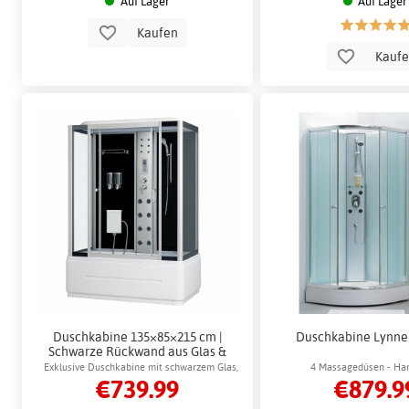
Auf Lager
Auf Lager
Kaufen
Kauf
Duschkabine 135×85×215 cm |
Duschkabine Lynne
Schwarze Rückwand aus Glas &
Massagefunktion | Nox
Exklusive Duschkabine mit schwarzem Glas,
4 Massagedüsen - Ha
€739.99
€879.9
Massagedüsen und hoher Duschwanne