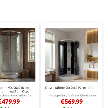
bine 90×90×210 cm,
Duschkabine 90x90x215 cm - Apollo
tt mit weißem Glas
kleidet und mit
schkabine mit weißem Glas,
Massagedüsen, Kopf- und Schwallbrause
€479.99
€569.99
efunktion - Nebula
e und sechs Massagedüsen