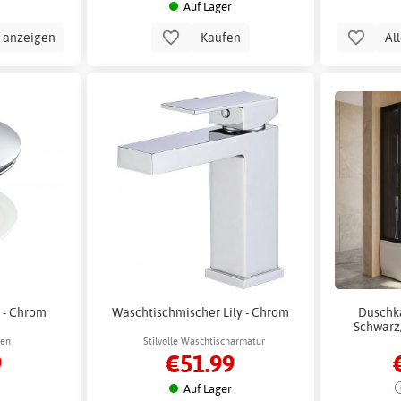
Auf Lager
n anzeigen
Kaufen
Al
 - Chrom
Waschtischmischer Lily - Chrom
Duschk
Schwarz
fen
Stilvolle Waschtischarmatur
9
€51.99
Auf Lager