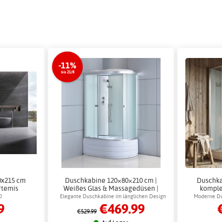
-11%
bis 21/8
0x215 cm
Duschkabine 120×80×210 cm |
Duschka
rtemis
Weißes Glas & Massagedüsen |
komple
Nereida
ver
0
Elegante Duschkabine im länglichen Design
Moderne Du
9
€469.99
Massag
mit weißer Rückwand und vollem
Kopfbraus
€529.99
Duschkomfort