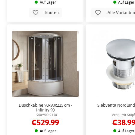
Auf Lager
Auf Lager
Kaufen
Alle Variante
Duschkabine 90x90x215 cm -
Siebventil Nordlund
Infinity 90
900*900*2150
Ventil mit Stop
€529.99
€38.9
Auf Lager
Auf Lager