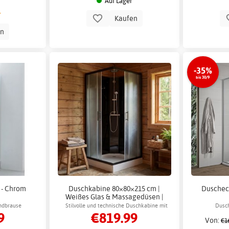
Auf Lager
Kaufen
en
-35%
bis 30/9
 - Chrom
Duschkabine 80×80×215 cm |
Duscheck
Weißes Glas & Massagedüsen |
Nova
ndbrause
Stilvolle und technische Duschkabine mit
Dusc
9
€819.99
weißem Glasdesign und komplettem
Von:
€1
Duschsystem