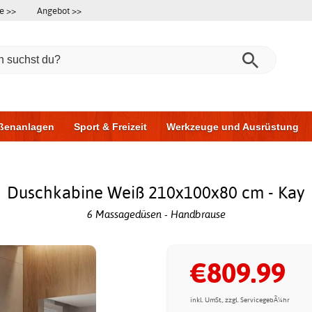
e >>
Angebot >>
ßenanlagen
Sport & Freizeit
Werkzeuge und Ausrüstung
ningsgeräte
Möbel für das Badezimmer
Garagentore
Au
Duschkabine Weiß 210x100x80 cm - Kay
6 Massagedüsen - Handbrause
€809.99
inkl. UmSt., zzgl. ServicegebÃ¼hr