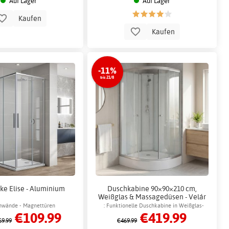
Auf Lager
Auf Lager
Kaufen
Kaufen
-11%
bis 21/8
e Elise - Aluminium
Duschkabine 90×90×210 cm,
Weißglas & Massagedüsen - Velár
hwände - Magnettüren
: Funktionelle Duschkabine in Weißglas-
€109.99
€419.99
Design, Handbrause und Massagefunktion
69.99
€469.99