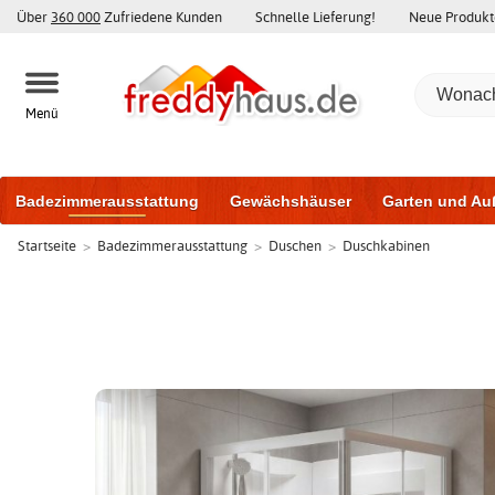
Über
360 000
Zufriedene Kunden
Schnelle Lieferung!
Neue Produkt
Menü
Badezimmerausstattung
Gewächshäuser
Garten und Au
Startseite
>
Badezimmerausstattung
>
Duschen
>
Duschkabinen
Gartenhäuser und Schuppen
Haustüren
Fenster
Trai
Schiebetüren