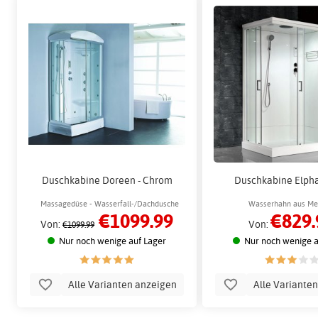
Duschkabine Doreen - Chrom
Duschkabine Elpha
Massagedüse - Wasserfall-/Dachdusche
Wasserhahn aus Mes
€1099.99
€829.
Wasserfall-/Decke
Von:
Von:
€1099.99
Nur noch wenige auf Lager
Nur noch wenige a
Alle Varianten anzeigen
Alle Variante