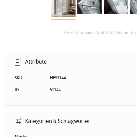
Bild von Duschkabine Weiß 210x100x80 cm - Kay
Attribute
SKU:
HF51144
ID:
51144
Kategorien & Schlagwörter
Marke: