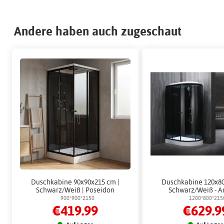
Andere haben auch zugeschaut
Duschkabine 90x90x215 cm |
Duschkabine 120x8
Schwarz/Weiß | Poseidon
Schwarz/Weiß - A
900*900*2150
1200*800*215
€419.99
€629.9