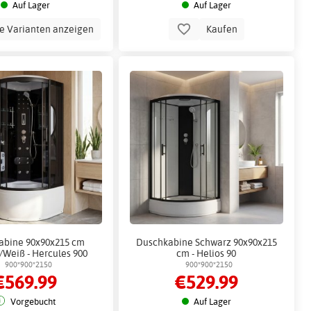
Auf Lager
Auf Lager
le Varianten anzeigen
Kaufen
abine 90x90x215 cm
Duschkabine Schwarz 90x90x215
/Weiß - Hercules 900
cm - Helios 90
900*900*2150
900*900*2150
€569.99
€529.99
Vorgebucht
Auf Lager