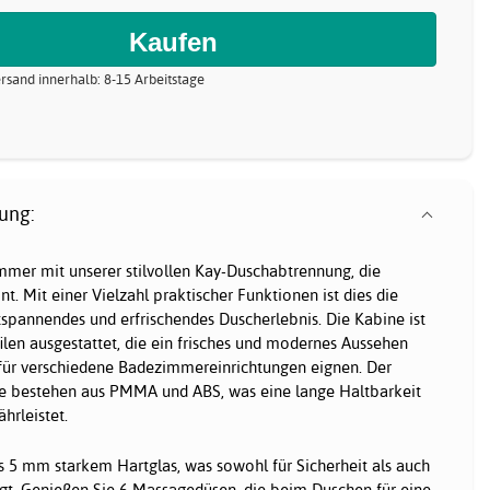
rsand innerhalb: 8-15 Arbeitstage
ung:
mmer mit unserer stilvollen Kay-Duschabtrennung, die
t. Mit einer Vielzahl praktischer Funktionen ist dies die
tspannendes und erfrischendes Duscherlebnis. Die Kabine ist
len ausgestattet, die ein frisches und modernes Aussehen
 für verschiedene Badezimmereinrichtungen eignen. Der
 bestehen aus PMMA und ABS, was eine lange Haltbarkeit
hrleistet.
s 5 mm starkem Hartglas, was sowohl für Sicherheit als auch
sorgt. Genießen Sie 6 Massagedüsen, die beim Duschen für eine