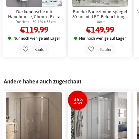
Deckendusche mit
Runder Badezimmerspiegel
Handbrause, Chrom - Eksta
80 cm mit LED-Beleuchtung -
Zenit
Duschset - 80-120 x 35 cm
80cm
€119.99
€149.99
Nur noch wenige auf Lager
Nur noch wenige auf Lager
Kaufen
Kaufen
Andere haben auch zugeschaut
-35%
bis 30/9