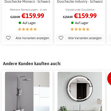
Duschecke Monaco - Schwarz
Duschecke Industry - Schwarz
Mehrere Abmessungen - 6 mm
Viertelrunde Duschecke -
€159.99
€159.99
gehärtetes Glas
Schiebetüren
€259.99
€259.99
Auf Lager
Auf Lager
Alle Varianten anzeigen
Alle Varianten anzeigen
Andere Kunden kauften auch: