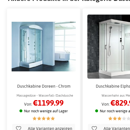
Duschkabine Doreen - Chrom
Duschkabine Elpha
Massagedüse - Wasserfall-/Dachdusche
Wasserhahn aus Mes
€1199.99
€829.
Wasserfall-/Decke
Von:
Von:
Nur noch wenige auf Lager
Nur noch wenige a
Alle Varianten anzeigen
Alle Variante