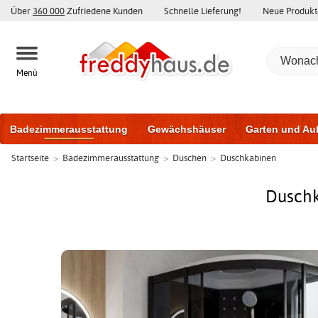
Über
360 000
Zufriedene Kunden
Schnelle Lieferung!
Neue Produkt
Menü
Badezimmerausstattung
Gewächshäuser
Garten und Au
Startseite
>
Badezimmerausstattung
>
Duschen
>
Duschkabinen
Gartenhäuser und Schuppen
Haustüren
Fenster
Trai
Schiebetüren
Duschk