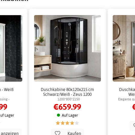
 - Weiß
Duschkabine 80x120x215 cm
Duschka
Schwarz/Weiß - Zeus 1200
Wei
Alumi
sing -
1200*800*2150
Elegante q
99
€659.99
ndusche
weißer R
uf Lager
Auf Lager
n anzeigen
Kaufen