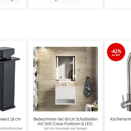
-42%
bis 30/9
hwarz 16 cm
Badezimmer-Set 60 cm Schubladen
Küchenarma
mit Soft-Close-Funktion & LED-
Spiegel - Aurelia
aschtischmischer
Set mit Kommode und Spiegel -