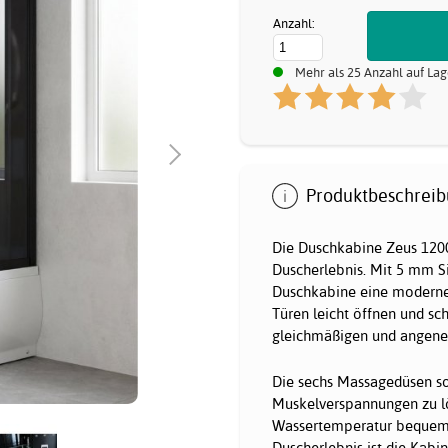
Anzahl:
Mehr als 25 Anzahl auf Lag
Produktbeschreib
Die Duschkabine Zeus 1200 
Duscherlebnis. Mit 5 mm S
Duschkabine eine moderne u
Türen leicht öffnen und s
gleichmäßigen und angene
Die sechs Massagedüsen so
Muskelverspannungen zu lös
Wassertemperatur bequem 
Duscherlebnis ist die Kabi