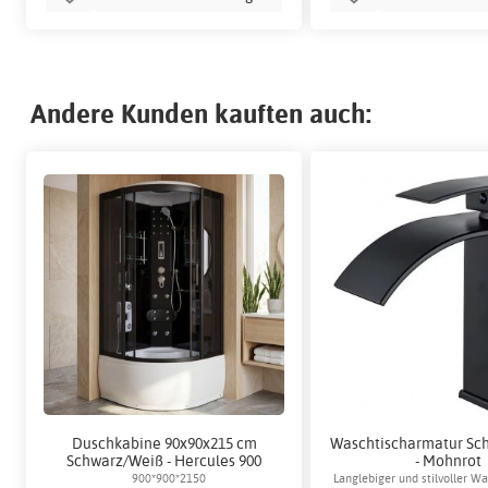
Andere Kunden kauften auch:
Duschkabine 90x90x215 cm
Waschtischarmatur Sc
Schwarz/Weiß - Hercules 900
- Mohnrot
900*900*2150
Langlebiger und stilvoller W