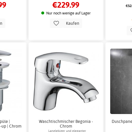
99
€229.99
Keramikwaschbecken & dimmbarem LED-
€52
Spiegel mit Antibeschlag.
Nur noch wenige auf Lager
en
Kaufen
püle |
Waschtischmischer Begonia -
Duschpanee
p-up | Chrom
Chrom
Langlebiger und eleganter