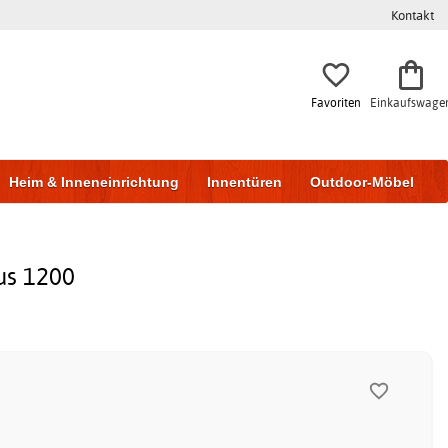
Kontakt
Favoriten
Einkaufswage
Heim & Inneneinrichtung
Innentüren
Outdoor-Möbel
to & Garage
Wohnen & Bauen
Lagerung
us 1200