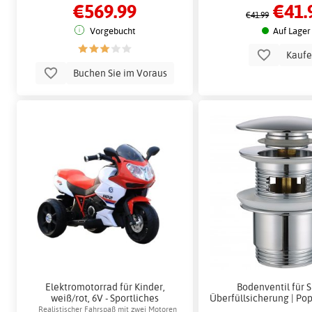
€569.99
€41.
€41.99
Vorgebucht
Auf Lager
Kauf
Buchen Sie im Voraus
Elektromotorrad für Kinder,
Bodenventil für S
weiß/rot, 6V - Sportliches
Überfüllsicherung | Po
Elektroauto mit LED und Musik
Realistischer Fahrspaß mit zwei Motoren