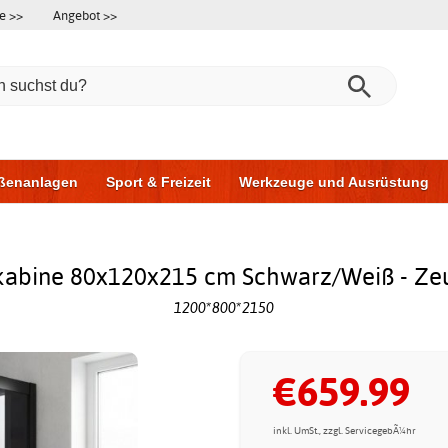
e >>
Angebot >>
ßenanlagen
Sport & Freizeit
Werkzeuge und Ausrüstung
ningsgeräte
Möbel für das Badezimmer
Garagentore
Au
abine 80x120x215 cm Schwarz/Weiß - Ze
1200*800*2150
€659.99
inkl. UmSt., zzgl. ServicegebÃ¼hr