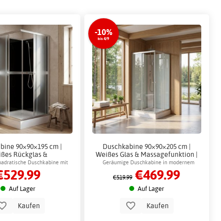
-10%
bis 4/9
bine 90×90×195 cm |
Duschkabine 90×90×205 cm |
ßes Rückglas &
Weißes Glas & Massagefunktion |
niumprofil | Liris
Aether
uadratische Duschkabine mit
Geräumige Duschkabine in modernem
€529.99
€469.99
ückwand und Chromdetails
Design mit Handbrause und Kopfbrause
€519.99
Auf Lager
Auf Lager
Kaufen
Kaufen