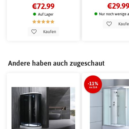
€29.9
€72.99
Nur noch wenige a
Auf Lager
Kauf
Kaufen
Andere haben auch zugeschaut
-11%
bis 21/8