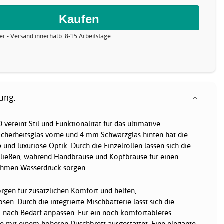
er - Versand innerhalb: 8-15 Arbeitstage
ung:
vereint Stil und Funktionalität für das ultimative
icherheitsglas vorne und 4 mm Schwarzglas hinten hat die
nd luxuriöse Optik. Durch die Einzelrollen lassen sich die
chließen, während Handbrause und Kopfbrause für einen
hmen Wasserdruck sorgen.
rgen für zusätzlichen Komfort und helfen,
en. Durch die integrierte Mischbatterie lässt sich die
nach Bedarf anpassen. Für ein noch komfortableres
ne mit einem höheren Duschbrett ausgestattet. Eine elegante