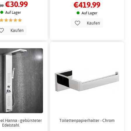
€30.99
€419.99
intelligenten Funktionen und klarem Design
.99
Auf Lager
Auf Lager
Kaufen
Kaufen
l Hanna - gebürsteter
Toilettenpapierhalter - Chrom
Edelstahl