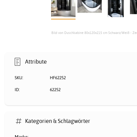
Bild von Duschkabine 80x120x215 cm Schwarz/Weiß - Ze
Attribute
SKU:
HF62252
ID:
62252
Kategorien & Schlagwörter
Marke: