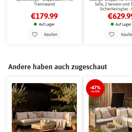
Trennwand
Sofa, 2 Sesseln und 
Sicherheitsglas -
€179.99
€629.9
Gartenmöbelgruppe f
und Terrass
Auf Lager
Auf Lager
Kaufen
Kauf
Andere haben auch zugeschaut
-47%
bis 15/8