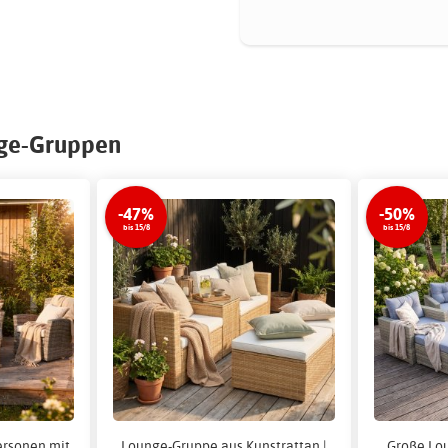
nge-Gruppen
-47%
-50%
bis 15/8
bis 15/8
ersonen mit
Lounge-Gruppe aus Kunstrattan |
Große Lou