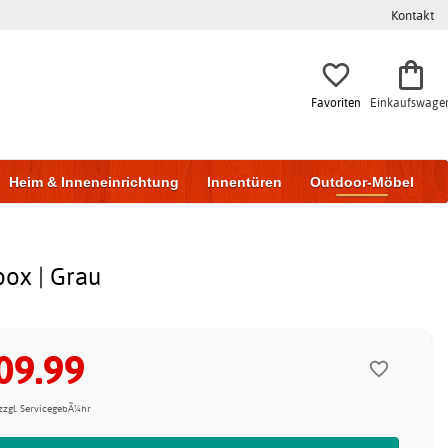
Kontakt
Favoriten
Einkaufswage
Heim & Inneneinrichtung
Innentüren
Outdoor-Möbel
to & Garage
Wohnen & Bauen
Lagerung
box | Grau
09.99
 zzgl. ServicegebÃ¼hr