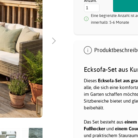
Anzahl:
Eine begrenzte Anzahl ist a
innerhalb: 5-6 Monate
Produktbeschreib
Ecksofa-Set aus Ku
Dieses
Ecksofa-Set aus gr
alle, die sich eine komfo
im Garten schaffen möchten
Sitzbereiche bietet und gl
beibehält.
Das Set besteht aus
einem 
Fußhocker
und
einem Couc
und praktischem Stauraum