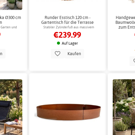
cka Ø300 cm
Runder Esstisch 120 cm -
Handgewe
on
Gartentisch für die Terrasse
Baumwolle
zum Ent
 Garten und
Stabiler Zylinderfuß aus massivem
9
€239.99
r Fuß
Akazienholz
Auf Lager
en
Kaufen