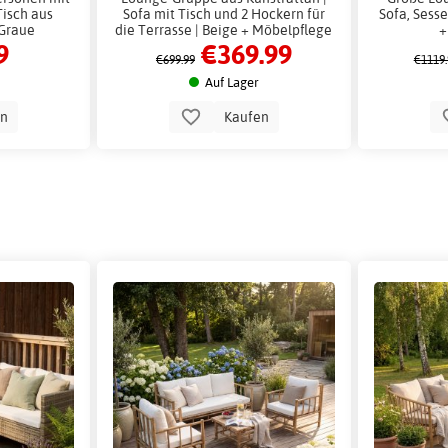
Tisch aus
Sofa mit Tisch und 2 Hockern für
Sofa, Sesse
 Graue
die Terrasse | Beige + Möbelpflege
+
9
€369.99
ür Balkon
€699.99
€1119.
e
Auf Lager
en
Kaufen