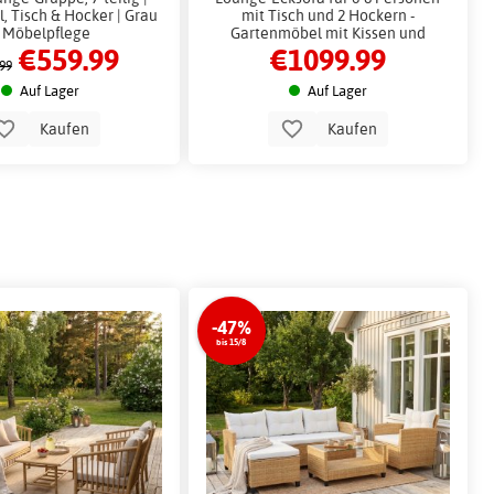
l, Tisch & Hocker | Grau
mit Tisch und 2 Hockern -
 Möbelpflege
Gartenmöbel mit Kissen und
€559.99
€1099.99
Sicherheitsglas
99
Auf Lager
Auf Lager
Kaufen
Kaufen
-47%
bis 15/8