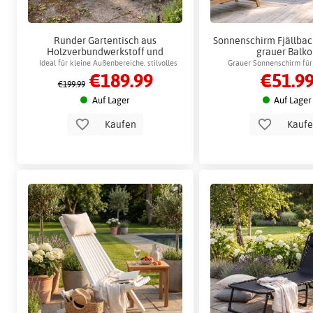
Runder Gartentisch aus
Sonnenschirm Fjällba
Holzverbundwerkstoff und
grauer Balk
Aluminium, 105 cm - Lükenäs
Ideal für kleine Außenbereiche, stilvolles
Grauer Sonnenschirm für
€189.99
€51.9
Design
Terrasse, separate
€199.99
Auf Lager
Auf Lager
Kaufen
Kauf