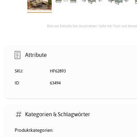
Bild von Ecksofa-Set, Kunstrattan | Sofa mit Tisch und Kisse
Attribute
SKU:
HF62893
ID:
63494
Kategorien & Schlagwörter
Produktkategorien: