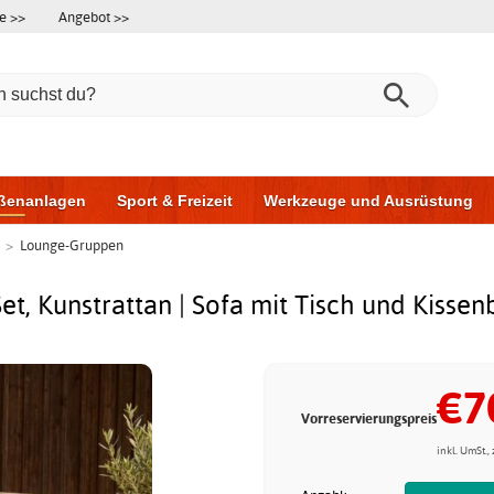
e >>
Angebot >>
ßenanlagen
Sport & Freizeit
Werkzeuge und Ausrüstung
>
Lounge-Gruppen
ningsgeräte
Möbel für das Badezimmer
Garagentore
Au
et, Kunstrattan | Sofa mit Tisch und Kissen
€7
Vorreservierungspreis
inkl. UmSt.,