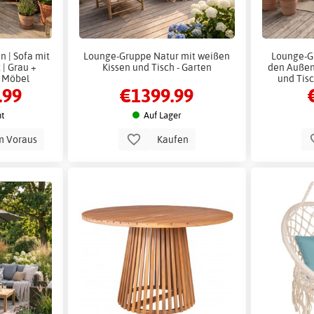
n | Sofa mit
Lounge-Gruppe Natur mit weißen
Lounge-G
 | Grau +
Kissen und Tisch - Garten
den Außenb
r Möbel
und Tis
.99
€1399.99
t
Auf Lager
m Voraus
Kaufen