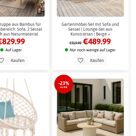
ruppe aus Bambus für
Gartenmöbel-Set mit Sofa und
ereich: Sofa, 2 Sessel
Sessel | Lounge-Set aus
ch aus Naturmaterial
Kunstrattan | Beige +
€829.99
€489.99
Fleckentferner für Möbel
€919.99
Auf Lager
Nur noch wenige auf Lager
Kaufen
Kaufen
-23%
bis 9/8