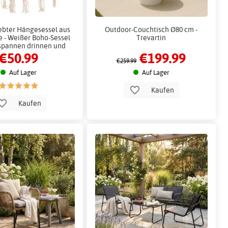
bter Hängesessel aus
Outdoor-Couchtisch Ø80 cm -
 - Weißer Boho-Sessel
Trevartin
spannen drinnen und
€50.99
€199.99
draußen
€259.99
Auf Lager
Auf Lager
Kaufen
Kaufen