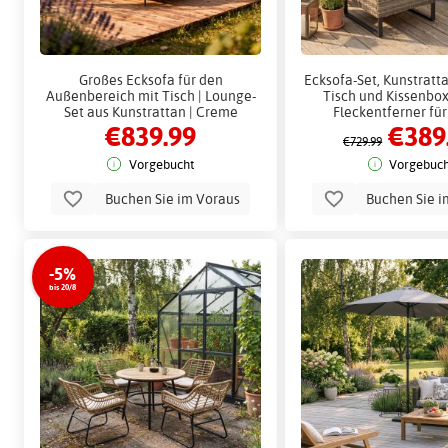
Großes Ecksofa für den
Ecksofa-Set, Kunstratta
Außenbereich mit Tisch | Lounge-
Tisch und Kissenbox
Set aus Kunstrattan | Creme
Fleckentferner fü
€839.99
€389
€729.99
Vorgebucht
Vorgebuch
Buchen Sie im Voraus
Buchen Sie i
-5%
bis 20/8