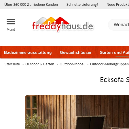
Über
360 000
Zufriedene Kunden
Schnelle Lieferung!
Neue Produkt
Menü
Badezimmerausstattung
Gewächshäuser
Garten und Au
Startseite
>
Outdoor & Garten
>
Outdoor-Möbel
>
Outdoor-Möbelgruppen
Gartenhäuser und Schuppen
Haustüren
Fenster
Trai
Schiebetüren
Ecksofa-S