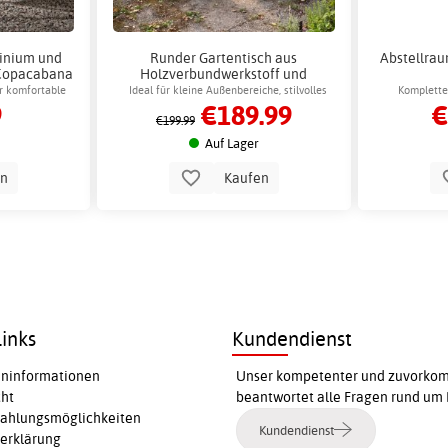
minium und
Runder Gartentisch aus
Abstellraum
 Copacabana
Holzverbundwerkstoff und
Aluminium, 105 cm - Lükenäs
ür komfortable
Ideal für kleine Außenbereiche, stilvolles
Komplette
9
€189.99
€
ien
Design
€199.99
Auf Lager
en
Kaufen
inks
Kundendienst
ninformationen
Unser kompetenter und zuvorkomm
cht
beantwortet alle Fragen rund um 
Zahlungsmöglichkeiten
Kundendienst
erklärung