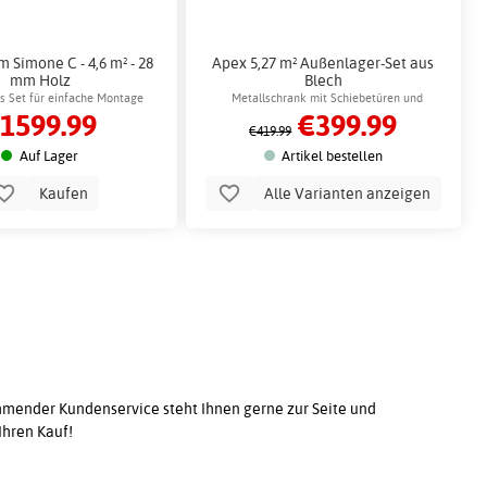
 Simone C - 4,6 m² - 28
Apex 5,27 m² Außenlager-Set aus
mm Holz
Blech
s Set für einfache Montage
Metallschrank mit Schiebetüren und
1599.99
€399.99
Belüftung
€419.99
Auf Lager
Artikel bestellen
Kaufen
Alle Varianten anzeigen
ender Kundenservice steht Ihnen gerne zur Seite und
Ihren Kauf!