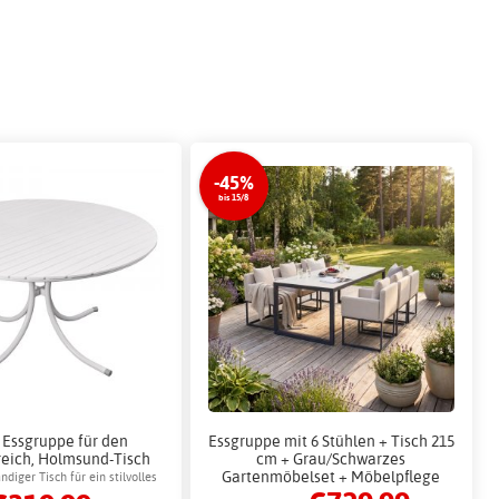
-45%
bis 15/8
Essgruppe für den
Essgruppe mit 6 Stühlen + Tisch 215
eich, Holmsund-Tisch
cm + Grau/Schwarzes
130 cm, weiß
Gartenmöbelset + Möbelpflege
diger Tisch für ein stilvolles
Outdoor-Ambiente