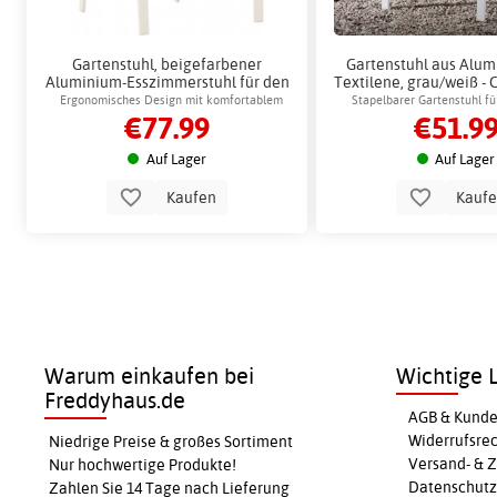
Gartenstuhl, beigefarbener
Gartenstuhl aus Alu
Aluminium-Esszimmerstuhl für den
Textilene, grau/weiß -
Außenbereich - Copacabana
Ergonomisches Design mit komfortablem
Stapelbarer Gartenstuhl f
€77.99
€51.9
Sitzkissen
Nutzung im Fre
Auf Lager
Auf Lager
Kaufen
Kauf
Warum einkaufen bei
Wichtige L
Freddyhaus.de
AGB & Kunde
Widerrufsre
Niedrige Preise & großes Sortiment
Versand- & 
Nur hochwertige Produkte!
Datenschutz
Zahlen Sie 14 Tage nach Lieferung