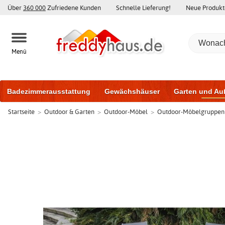
Über
360 000
Zufriedene Kunden
Schnelle Lieferung!
Neue Produkt
Menü
Badezimmerausstattung
Gewächshäuser
Garten und Au
Startseite
>
Outdoor & Garten
>
Outdoor-Möbel
>
Outdoor-Möbelgruppen
Gartenhäuser und Schuppen
Haustüren
Fenster
Trai
Schiebetüren