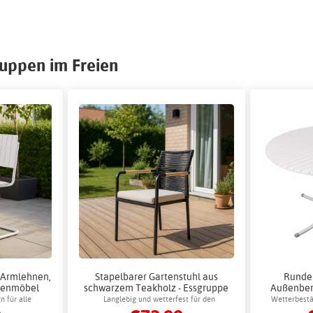
ruppen im Freien
 Armlehnen,
Stapelbarer Gartenstuhl aus
Runde 
tenmöbel
schwarzem Teakholz - Essgruppe
Außenber
für den Außenbereich
Ø
n für alle
Langlebig und wetterfest für den
Wetterbestän
e
Außeneinsatz