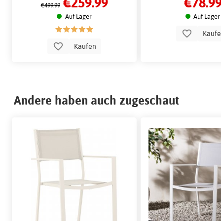
€259.99
€78.9
€499.99
Auf Lager
Auf Lager
Kauf
Kaufen
Andere haben auch zugeschaut