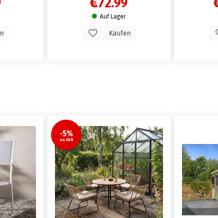
9
€72.99
Auf Lager
en
Kaufen
-5%
bis 20/8