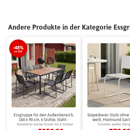
Andere Produkte in der Kategorie Essg
-48%
bis 15/8
Essgruppe für den Außenbereich,
Stapelbarer Stuhl ohne
160 x 90 cm, 6 Stühle, Stahl -
weiß, Holmsund Gar
Sansibar + Möbelpflege
Komplettes Garten-Essset mit 6 Stühlen
Stilvolles weißes Desig
Außenbereich