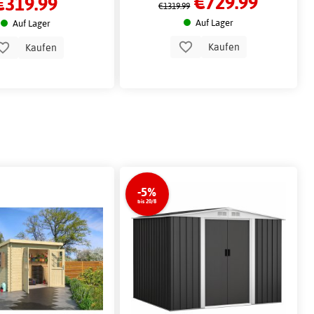
€729.99
€319.99
€1319.99
Auf Lager
Auf Lager
Kaufen
Kaufen
-5%
bis 20/8