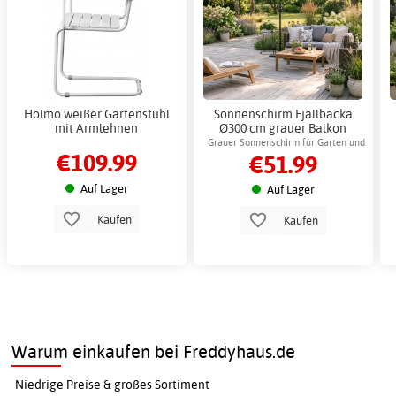
Holmö weißer Gartenstuhl
Sonnenschirm Fjällbacka
mit Armlehnen
Ø300 cm grauer Balkon
Grauer Sonnenschirm für Garten und
€109.99
€51.99
Terrasse, separater Fuß
Auf Lager
Auf Lager
Kaufen
Kaufen
Warum einkaufen bei Freddyhaus.de
Niedrige Preise & großes Sortiment