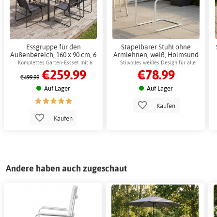
Essgruppe für den
Stapelbarer Stuhl ohne
Außenbereich, 160 x 90 cm, 6
Armlehnen, weiß, Holmsund
Stühle, Stahl - Sansibar +
Gartenmöbel
Komplettes Garten-Essset mit 6
Stilvolles weißes Design für alle
€259.99
€78.99
Möbelpflege
Stühlen
Außenbereiche
€499.99
Auf Lager
Auf Lager
Kaufen
Kaufen
Andere haben auch zugeschaut