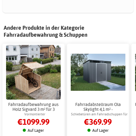
Andere Produkte in der Kategorie
Fahrradaufbewahrung & Schuppen
Fahrradaufbewahrung aus
Fahrradabstellraum Ola
Holz Sigvard 3 m² für 3
Skylight 4,1 m² -
Fahrräder - Bausatz
Außenbereich
Vormontierter
Schiebetüren am Fahrradschuppen für
€1099.99
€369.99
Fahrradaufbewahrungsort für den
einfachen Zugang
Außenbereich
Auf Lager
Auf Lager