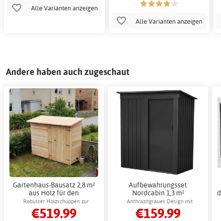
Alle Varianten anzeigen
Alle Varianten anzeigen
Andere haben auch zugeschaut
Gartenhaus-Bausatz 2,8 m²
Aufbewahrungsset
aus Holz für den
Nordcabin 1,3 m²
d
Außenbereich
Blechaufbewahrung
Robuster Holzschuppen zur
Anthrazitgraues Design mit
€519.99
€159.99
Außenaufbewahrung
Gartenaufbewahrung
Schiebetür für einfachen Zugang