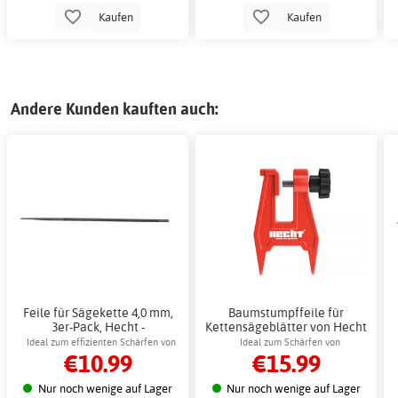
Kaufen
Kaufen
Andere Kunden kauften auch:
Feile für Sägekette 4,0 mm,
Baumstumpffeile für
3er-Pack, Hecht -
Kettensägeblätter von Hecht
Kettensägenzubehör
- Kettensägenzubehör
Ideal zum effizienten Schärfen von
Ideal zum Schärfen von
€10.99
€15.99
Sägeketten
Kettensägeblättern
Nur noch wenige auf Lager
Nur noch wenige auf Lager