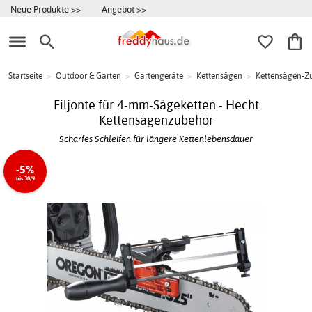
Neue Produkte >>
Angebot >>
Startseite
>
Outdoor & Garten
>
Gartengeräte
>
Kettensägen
>
Kettensägen-Z
Filjonte für 4-mm-Sägeketten - Hecht
Kettensägenzubehör
Scharfes Schleifen für längere Kettenlebensdauer
-5%
bis 30/9