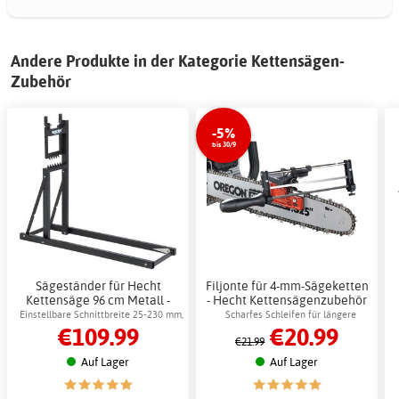
Andere Produkte in der Kategorie Kettensägen-
Zubehör
-5%
bis 30/9
Sägeständer für Hecht
Filjonte für 4-mm-Sägeketten
Kettensäge 96 cm Metall -
- Hecht Kettensägenzubehör
Gartengeräte
Einstellbare Schnittbreite 25-230 mm,
Scharfes Schleifen für längere
€109.99
€20.99
2 Jahre Garantie
Kettenlebensdauer
€21.99
Auf Lager
Auf Lager