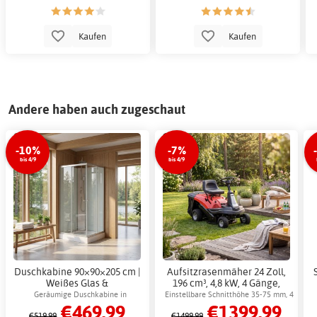
Kaufen
Kaufen
Andere haben auch zugeschaut
-10%
-7%
bis 4/9
bis 4/9
Duschkabine 90×90×205 cm |
Aufsitzrasenmäher 24 Zoll,
Weißes Glas &
196 cm³, 4,8 kW, 4 Gänge,
Massagefunktion | Aether
roter Fangkorb, 150 l
Geräumige Duschkabine in
Einstellbare Schnitthöhe 35-75 mm, 4
€469.99
€1399.99
modernem Design mit Handbrause
Gänge
€519.99
€1499.99