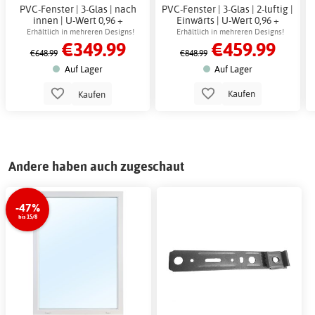
PVC-Fenster | 3-Glas | nach
PVC-Fenster | 3-Glas | 2-luftig |
innen | U-Wert 0,96 +
Einwärts | U-Wert 0,96 +
Antriebsriemen
Antriebsriemen
Erhältlich in mehreren Designs!
Erhältlich in mehreren Designs!
€349.99
€459.99
€648.99
€848.99
Auf Lager
Auf Lager
Kaufen
Kaufen
Andere haben auch zugeschaut
-47%
bis 15/8