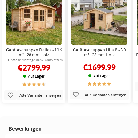
Geräteschuppen Dallas - 10,6
Geräteschuppen Ulla B - 5,0
m² - 28 mm Holz
m² - 28 mm Holz
Einfache Montage dank komplettem
€1699.99
€2799.99
Bausatz
Auf Lager
Auf Lager
Alle Varianten anzeigen
Alle Varianten anzeigen
Bewertungen