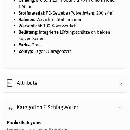
Öffnung:
Breite: 2,15 m oben / 2,70 m unten. Höhe:
1,50 m.
Stoffmaterial:
PE-Gewebe (Polyethylen), 200 g/m²
Rahmen:
Verzinkter Stahlrahmen
Wasserdicht:
100 % wasserdicht
Belüftung:
Integrierte Lüftungsschlitze an beiden
kurzen Seiten
Farbe:
Grau
Zelttyp:
Lager-/Garagenzelt
Attribute
Kategorien & Schlagwörter
Produktkategorie:
Garage in Form eines Bausatzes