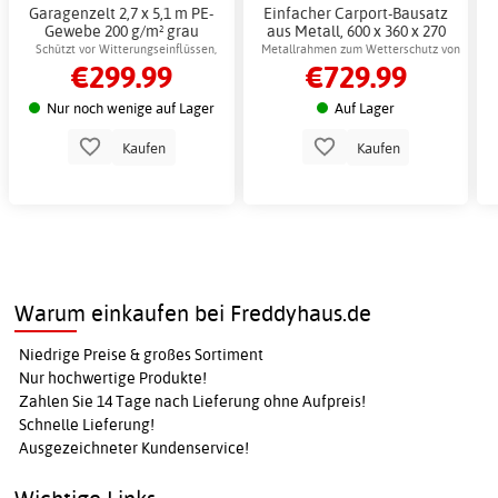
Garagenzelt 2,7 x 5,1 m PE-
Einfacher Carport-Bausatz
Gewebe 200 g/m² grau
aus Metall, 600 x 360 x 270
Garagen-Set
cm, inklusive Farbfolie
Schützt vor Witterungseinflüssen,
Metallrahmen zum Wetterschutz von
€299.99
€729.99
einfache Montage
Fahrzeugen
Nur noch wenige auf Lager
Auf Lager
Kaufen
Kaufen
Warum einkaufen bei Freddyhaus.de
Niedrige Preise & großes Sortiment
Nur hochwertige Produkte!
Zahlen Sie 14 Tage nach Lieferung ohne Aufpreis!
Schnelle Lieferung!
Ausgezeichneter Kundenservice!