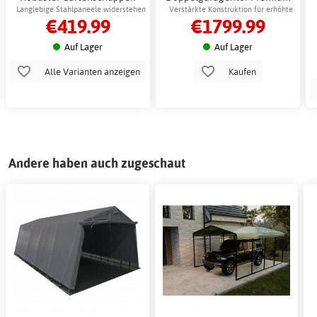
mit Schiebetüren
Langlebige Stahlpaneele widerstehen
Verstärkte Konstruktion für erhöhte
€419.99
€1799.99
Rost und Korrosion
Festigkeit
Auf Lager
Auf Lager
Alle Varianten anzeigen
Kaufen
Andere haben auch zugeschaut