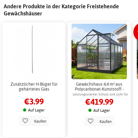
Andere Produkte in der Kategorie Freistehende
Gewächshäuser
Zusätzlicher H-Bügel für
Gewächshaus 4,4 m² aus
gehärtetes Glas
Polycarbonat-Kunststoff -
Einfache Montage
Leistungsstarker Schutz und Licht für
€3.99
€419.99
den Anbau
Auf Lager
Auf Lager
Kaufen
Kaufen