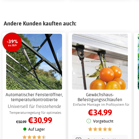
Andere Kunden kauften auch:
-39%
bis 30/9
Automatischer Fensteröffner,
Gewächshaus-
temperaturkontrollierte
Befestigungsschlaufen
Belüftung im Gewächshaus
Juliana 20er-Pack
Einfache Montage im Profilsystem für
Universell für freistehende
€34.99
Gewächshauszubehör
Stabilität
Gewächshäuser
Temperaturregelung für optimales
€30.99
Pflanzenklima
Vorgebucht
€50.99
Auf Lager