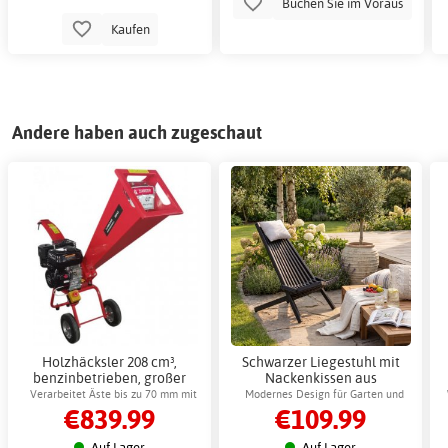
Buchen Sie im Voraus
Kaufen
Andere haben auch zugeschaut
Holzhäcksler 208 cm³,
Schwarzer Liegestuhl mit
benzinbetrieben, großer
Nackenkissen aus
Holzhäcksler, Gartenhäcksler
Kiefernholz - Lounge-Sessel
Verarbeitet Äste bis zu 70 mm mit
Modernes Design für Garten und
€839.99
€109.99
für die Terrasse
Messerschleifer
Terrasse
Auf Lager
Auf Lager