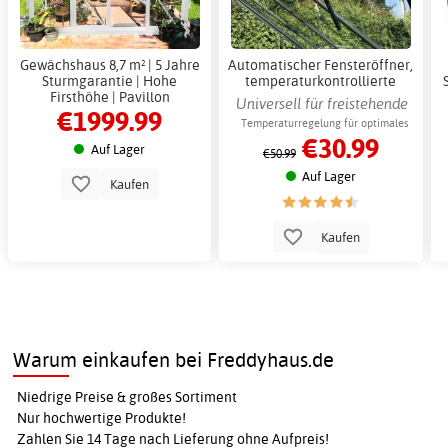
Gewächshaus 8,7 m² | 5 Jahre
Automatischer Fensteröffner,
Sturmgarantie | Hohe
temperaturkontrollierte
Firsthöhe | Pavillon
Belüftung im Gewächshaus
Universell für freistehende
€1999.99
Gewächshäuser
Temperaturregelung für optimales
€30.99
Pflanzenklima
Auf Lager
€50.99
Auf Lager
Kaufen
Kaufen
Warum einkaufen bei Freddyhaus.de
Niedrige Preise & großes Sortiment
Nur hochwertige Produkte!
Zahlen Sie 14 Tage nach Lieferung ohne Aufpreis!