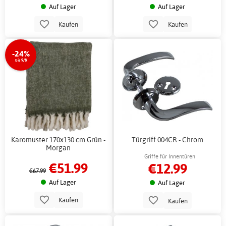
Auf Lager
Auf Lager
Kaufen
Kaufen
-24%
bis 9/8
Karomuster 170x130 cm Grün -
Türgriff 004CR - Chrom
Morgan
Griffe für Innentüren
€51.99
€12.99
€67.99
Auf Lager
Auf Lager
Kaufen
Kaufen