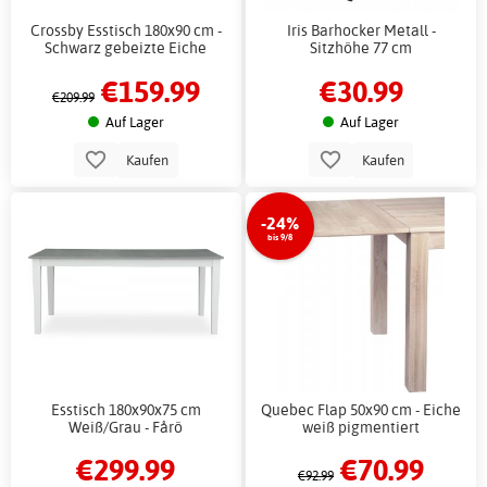
Crossby Esstisch 180x90 cm -
Iris Barhocker Metall -
Schwarz gebeizte Eiche
Sitzhöhe 77 cm
€159.99
€30.99
€209.99
Auf Lager
Auf Lager
Kaufen
Kaufen
-24%
bis 9/8
Esstisch 180x90x75 cm
Quebec Flap 50x90 cm - Eiche
Weiß/Grau - Fårö
weiß pigmentiert
€299.99
€70.99
€92.99