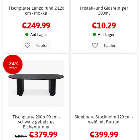
Tischplatte Lanzo rund Ø120
Kristall- und Glasreiniger
cm - Mokka
300ml
€249.99
€10.29
Auf Lager
Auf Lager
Kaufen
Kaufen
-24%
bis 9/8
Tischplatte 200 x 90 cm -
Sideboard Stockholm 120 cm -
schwarz gebeiztes
weiß mit Rattan
Eichenfurnier
€379.99
€399.99
€499.99