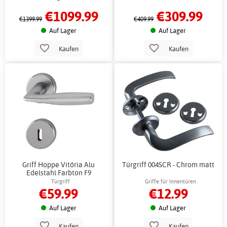
€1099.99
€309.99
€1399.99
€409.99
Auf Lager
Auf Lager
Kaufen
Kaufen
Griff Hoppe Vitória Alu
Türgriff 004SCR - Chrom matt
Edelstahl Farbton F9
Türgriff
Griffe für Innentüren
€59.99
€12.99
Auf Lager
Auf Lager
Kaufen
Kaufen