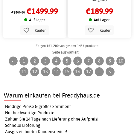
€1499.99
€189.99
€1599.99
Auf Lager
Auf Lager
Kaufen
Kaufen
Zeigen
161-200
von gesamt
1434
produkte
Seite auswählen:
<
1
2
3
4
5
6
7
8
9
10
11
12
13
14
15
16
17
...
>
Warum einkaufen bei Freddyhaus.de
Niedrige Preise & großes Sortiment
Nur hochwertige Produkte!
Zahlen Sie 14 Tage nach Lieferung ohne Aufpreis!
Schnelle Lieferung!
Ausgezeichneter Kundenservice!