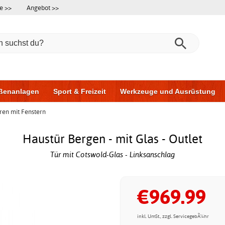
e >>
Angebot >>
ßenanlagen
Sport & Freizeit
Werkzeuge und Ausrüstung
ren mit Fenstern
ningsgeräte
Möbel für das Badezimmer
Garagentore
Au
Haustür Bergen - mit Glas - Outlet
Tür mit Cotswold-Glas - Linksanschlag
€969.99
inkl. UmSt., zzgl. ServicegebÃ¼hr