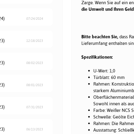
Zarge. Wenn Sie auf ein en
die Umwelt und Ihren Geldb
24)
07/24/2024
Bitte beachten Sie,
dass Ra
23)
12/18/2023
Lieferumfang enthalten sin
Spezifikationen:
23)
08/02/2023
U-Wert: 1,0
Türblatt: 60 mm
Rahmen: Konstrukti
23)
08/01/2023
starkem Aluminiumbl
Oberflächenmaterial
Sowohl innen als au
23)
07/31/2023
Farbe: Weißer NCS S
Schwelle: Geölte Ei
Rahmen: Die Rahmen
23)
Ausstattung: Schließ
06/13/2023