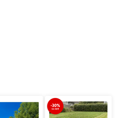
-30%
bis 16/8