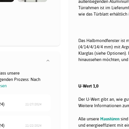
außenliegenden Aluminiums
Türrahmen ist im Lieferumf
wie das Türblatt erhältlich i
Das Halbmondfenster ist mi
(4/14/4/14/4 mm) mit Argo
Klarglas (siehe Optionen).
hinaussehen möchten, und w
dass unsere
genden Prozess: Nach
esen
U-Wert 1,0
Der U-Wert gibt an, wie gu
24)
11/27/2024
Weitere Informationen zum 
Alle unsere
Haustüren
sind 
und energieeffizient mit e
24)
11/22/2024