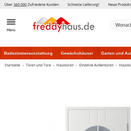
Über
360 000
Zufriedene Kunden
Schnelle Lieferung!
Neue Produkt
Menü
Badezimmerausstattung
Gewächshäuser
Garten und Au
Startseite
>
Türen und Tore
>
Haustüren
>
Einzelne Außentüren
>
Haustü
Gartenhäuser und Schuppen
Haustüren
Fenster
Trai
Schiebetüren