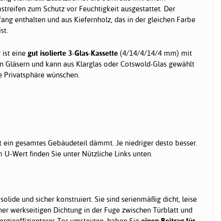
treifen zum Schutz vor Feuchtigkeit ausgestattet. Der
ang enthalten und aus Kiefernholz, das in der gleichen Farbe
st.
 ist eine
gut isolierte 3-Glas-Kassette
(4/14/4/14/4 mm) mit
n Gläsern und kann aus Klarglas oder Cotswold-Glas gewählt
e Privatsphäre wünschen.
t ein gesamtes Gebäudeteil dämmt. Je niedriger desto besser.
U-Wert finden Sie unter Nützliche Links unten.
solide und sicher konstruiert. Sie sind serienmäßig dicht, leise
iner werkseitigen Dichtung in der Fuge zwischen Türblatt und
ergieeffizienteres Tor umsteigen, haben Sie
einen Beitrag für