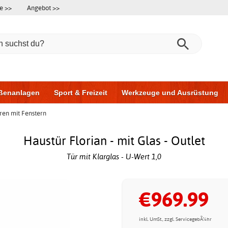
e >>
Angebot >>
ßenanlagen
Sport & Freizeit
Werkzeuge und Ausrüstung
ren mit Fenstern
ningsgeräte
Möbel für das Badezimmer
Garagentore
Au
Haustür Florian - mit Glas - Outlet
Tür mit Klarglas - U-Wert 1,0
€969.99
inkl. UmSt., zzgl. ServicegebÃ¼hr