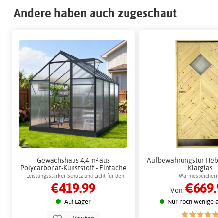
Andere haben auch zugeschaut
Gewächshaus 4,4 m² aus
Aufbewahrungstür Heby 
Polycarbonat-Kunststoff - Einfache
Klarglas
Montage
Leistungsstarker Schutz und Licht für den
Wärmespeicherr
€419.99
€669.
Anbau
Von:
Auf Lager
Nur noch wenige a