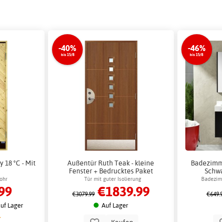
-40%
-46%
bis 15/8
bis 15/8
18 °C - Mit
Außentür Ruth Teak - kleine
Badezimm
Fenster + Bedrucktes Paket
Schwa
Spiegelschr
ohr
Tür mit guter Isolierung
Badezim
99
€1839.99
Ba
pass
€3079.99
€649.
uf Lager
Auf Lager