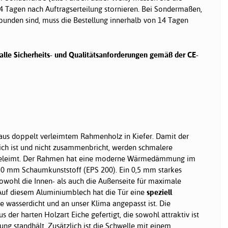
4 Tagen nach Auftragserteilung stornieren. Bei Sondermaßen,
bunden sind, muss die Bestellung innerhalb von 14 Tagen
 alle Sicherheits- und Qualitätsanforderungen gemäß der CE-
aus doppelt verleimtem Rahmenholz in Kiefer. Damit der
ch ist und nicht zusammenbricht, werden schmalere
eleimt. Der Rahmen hat eine moderne Wärmedämmung im
0 mm Schaumkunststoff (EPS 200). Ein 0,5 mm starkes
wohl die Innen- als auch die Außenseite für maximale
. Auf diesem Aluminiumblech hat die Tür eine
speziell
ie wasserdicht und an unser Klima angepasst ist. Die
us der harten Holzart Eiche gefertigt, die sowohl attraktiv ist
ung standhält. Zusätzlich ist die Schwelle mit einem