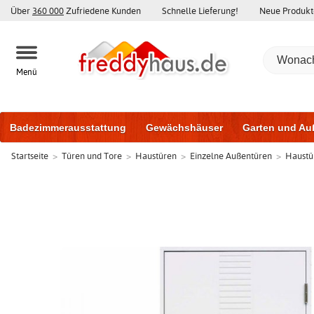
Über
360 000
Zufriedene Kunden
Schnelle Lieferung!
Neue Produkt
Menü
Badezimmerausstattung
Gewächshäuser
Garten und Au
Startseite
>
Türen und Tore
>
Haustüren
>
Einzelne Außentüren
>
Haustü
Gartenhäuser und Schuppen
Haustüren
Fenster
Trai
Schiebetüren