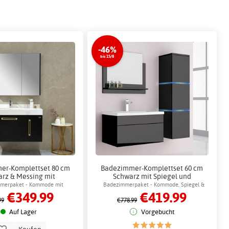
-46%
bis 15/8
er-Komplettset 80 cm
Badezimmer-Komplettset 60 cm
rz & Messing mit
Schwarz mit Spiegel und
ank - Acapulco + 2.00 x
Seitenschrank - Jack +
merpaket - Kommode mit
Badezimmerpaket - Kommode, Spiegel &
€349.99
€419.99
dezimmerhaken
Klopapierhalterung
endem Spiegelschrank
Badezimmerschrank mit LED-Beleuchtung
99
€778.99
Auf Lager
Vorgebucht