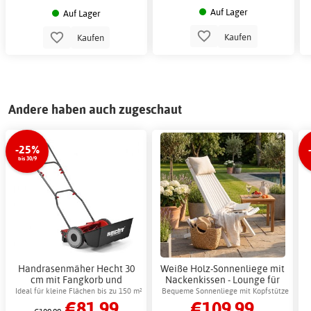
Auf Lager
Auf Lager
Kaufen
Kaufen
Andere haben auch zugeschaut
-25%
bis 30/9
Handrasenmäher Hecht 30
Weiße Holz-Sonnenliege mit
cm mit Fangkorb und
Nackenkissen - Lounge für
Metallchassis
Terrasse und Garten
Ideal für kleine Flächen bis zu 150 m²
Bequeme Sonnenliege mit Kopfstütze
€81.99
€109.99
für den Außenbereich