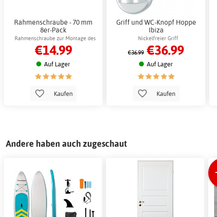
Rahmenschraube - 70 mm
Griff und WC-Knopf Hoppe
8er-Pack
Ibiza
Rahmenschraube zur Montage des
Nickelfreier Griff
€14.99
€36.99
Rahmens
€36.99
Auf Lager
Auf Lager
Kaufen
Kaufen
Andere haben auch zugeschaut