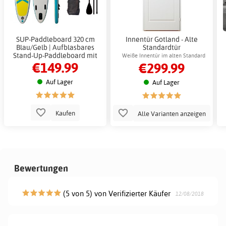
SUP-Paddleboard 320 cm
Innentür Gotland - Alte
Blau/Gelb | Aufblasbares
Standardtür
Stand-Up-Paddleboard mit
Weiße Innentür im alten Standard
€149.99
€299.99
Zubehör
Auf Lager
Auf Lager
Kaufen
Alle Varianten anzeigen
Bewertungen
(5 von 5) von Verifizierter Käufer
12/08/2018