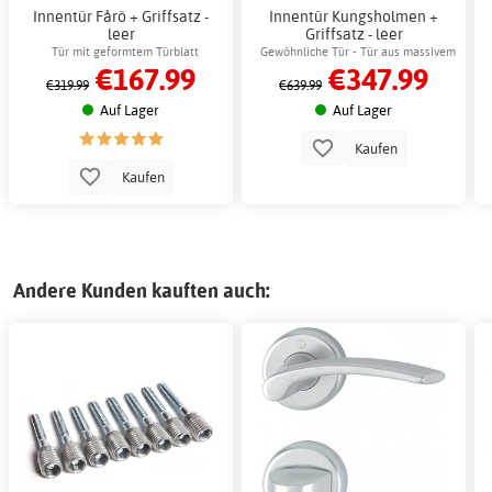
Innentür Fårö + Griffsatz -
Innentür Kungsholmen +
leer
Griffsatz - leer
Tür mit geformtem Türblatt
Gewöhnliche Tür - Tür aus massivem
€167.99
€347.99
Kiefernholz
€319.99
€639.99
Auf Lager
Auf Lager
Kaufen
Kaufen
Andere Kunden kauften auch: