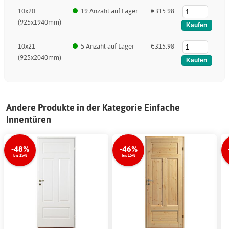
10x20
19 Anzahl auf Lager
€315.98
(925x1940mm)
10x21
5 Anzahl auf Lager
€315.98
(925x2040mm)
Andere Produkte in der Kategorie Einfache
Innentüren
-48%
-46%
bis 15/8
bis 15/8