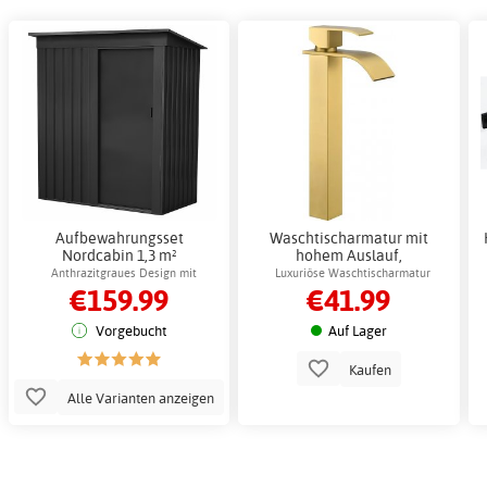
Aufbewahrungsset
Waschtischarmatur mit
Nordcabin 1,3 m²
hohem Auslauf,
Blechaufbewahrung
Messing/Gold - Mohnrot
Anthrazitgraues Design mit
Luxuriöse Waschtischarmatur
€159.99
€41.99
Außenaufbewahrung
Schiebetür für einfachen Zugang
Vorgebucht
Auf Lager
Kaufen
Alle Varianten anzeigen