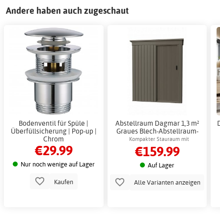
Andere haben auch zugeschaut
Bodenventil für Spüle |
Abstellraum Dagmar 1,3 m²
Überfüllsicherung | Pop-up |
Graues Blech-Abstellraum-
Chrom
Bausatz für den
Kompakter Stauraum mit
€29.99
€159.99
Außenbereich
Schiebetüren
Nur noch wenige auf Lager
Auf Lager
Kaufen
Alle Varianten anzeigen