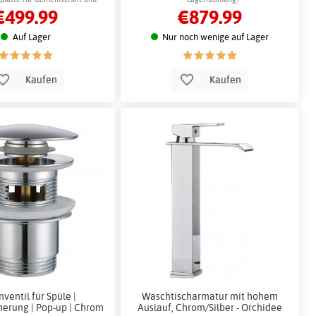
€499.99
€879.99
Bewegung
Auf Lager
Nur noch wenige auf Lager
Kaufen
Kaufen
ventil für Spüle |
Waschtischarmatur mit hohem
herung | Pop-up | Chrom
Auslauf, Chrom/Silber - Orchidee