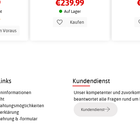
9
€239.99
t
Auf Lager
Kaufen
m Voraus
inks
Kundendienst
ninformationen
Unser kompetenter und zuvorkomm
cht
beantwortet alle Fragen rund um 
Zahlungsmöglichkeiten
Kundendienst
erklärung
ehrung & -formular