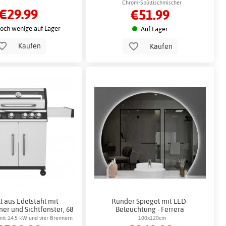
Chrom-Spültischmischer
€29.99
€51.99
och wenige auf Lager
Auf Lager
Kaufen
Kaufen
l aus Edelstahl mit
Runder Spiegel mit LED-
er und Sichtfenster, 68
Beleuchtung - Ferrera
x 42 cm
it 14,5 kW und vier Brennern
100x120cm