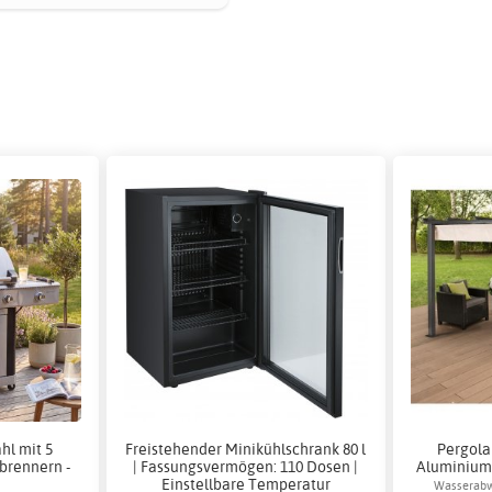
hl mit 5
Freistehender Minikühlschrank 80 l
Pergola
brennern -
| Fassungsvermögen: 110 Dosen |
Aluminium 
Einstellbare Temperatur
Wasserabw