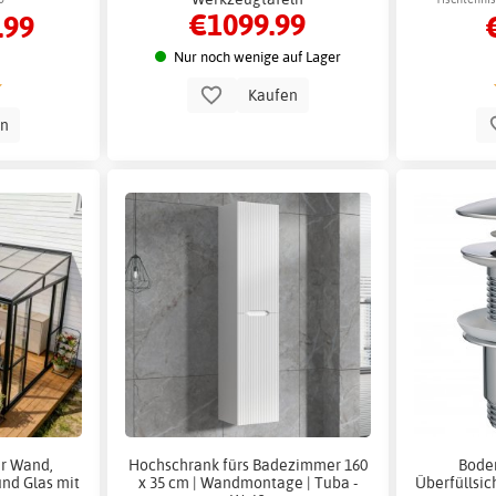
€1099.99
.99
Nur noch wenige auf Lager
Kaufen
en
er Wand,
Hochschrank fürs Badezimmer 160
Boden
nd Glas mit
x 35 cm | Wandmontage | Tuba -
Überfüllsic