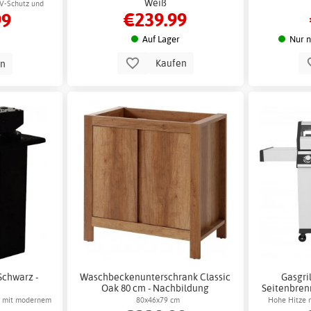
14 m²
Weiß
UV-Schutz und
€239.99
99
age
Auf Lager
Nur n
Kaufen
en
Schwarz -
Waschbeckenunterschrank Classic
Gasgril
Oak 80 cm - Nachbildung
Seitenbrenn
er mit modernem
80x46x79 cm
Hohe Hitze m