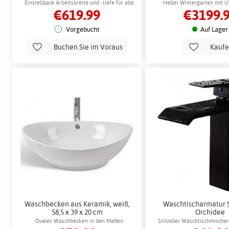
Schiebetüren - 
Einstellbare Arbeitsbreite und -tiefe für alle
Heller Wintergarten mit 
€619.99
€3199.
Bodenarten
einfacher Mont
Vorgebucht
Auf Lager
Buchen Sie im Voraus
Kauf
Waschbecken aus Keramik, weiß,
Waschtischarmatur 
58,5 x 39 x 20 cm
Orchidee
Ovales Waschbecken in den Maßen
Stilvoller Waschtischmisch