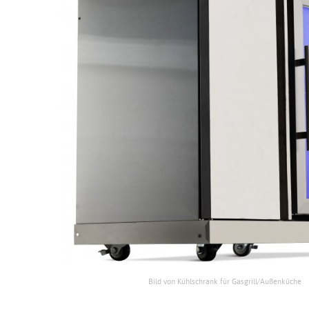
Bild von Kühlschrank für Gasgrill/Außenküche