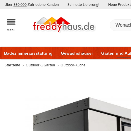
Über
360 000
Zufriedene Kunden
Schnelle Lieferung!
Neue Produkt
Menü
Badezimmerausstattung
Gewächshäuser
Garten und Au
Startseite
>
Outdoor & Garten
>
Outdoor-Küche
Gartenhäuser und Schuppen
Haustüren
Fenster
Trai
Schiebetüren