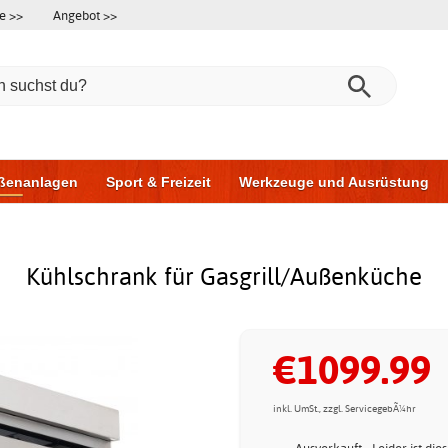
e >>
Angebot >>
ßenanlagen
Sport & Freizeit
Werkzeuge und Ausrüstung
ningsgeräte
Möbel für das Badezimmer
Garagentore
Au
Kühlschrank für Gasgrill/Außenküche
€1099.99
inkl. UmSt., zzgl. ServicegebÃ¼hr