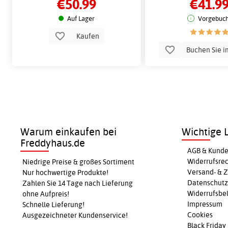
€50.99
€41.9
58,5x39x20 cm
Design
Auf Lager
Vorgebuch
Kaufen
Buchen Sie i
Warum einkaufen bei
Wichtige L
Freddyhaus.de
AGB & Kunde
Widerrufsre
Niedrige Preise & großes Sortiment
Versand- & 
Nur hochwertige Produkte!
Datenschutz
Zahlen Sie 14 Tage nach Lieferung
Widerrufsbel
ohne Aufpreis!
Impressum
Schnelle Lieferung!
Cookies
Ausgezeichneter Kundenservice!
Black Friday