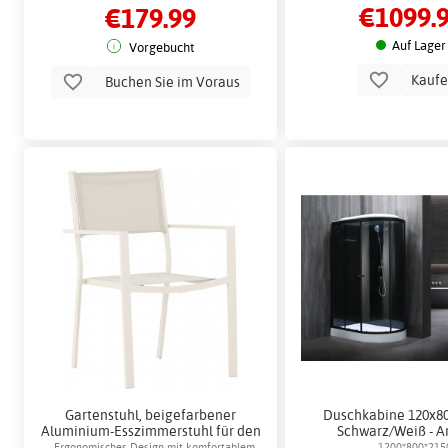
€1099.
€179.99
dimmbare Helligkeit
Auf Lager
Vorgebucht
Kauf
Buchen Sie im Voraus
Gartenstuhl, beigefarbener
Duschkabine 120x8
Aluminium-Esszimmerstuhl für den
Schwarz/Weiß - A
Außenbereich - Copacabana
Ergonomisches Design mit komfortablem
1200*800*215