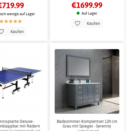
€1699.99
€719.99
infacher Bedienung
Auf Lager
och wenige auf Lager
Kaufen
Kaufen
nnisplatte Deluxe -
Badezimmer-Komplettset 120 cm
klappbar mit Rädern
Grau mit Spiegel - Serenity
splatte für Gemeinschaft und
Lagerräumung!