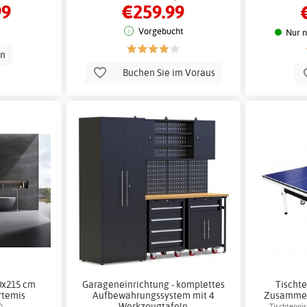
99
€259.99
e
Vorgebucht
Nur n
en
Buchen Sie im Voraus
0x215 cm
Garageneinrichtung - komplettes
Tischte
rtemis
Aufbewahrungssystem mit 4
Zusammen
Werkzeugtafeln
0
Tischtenni