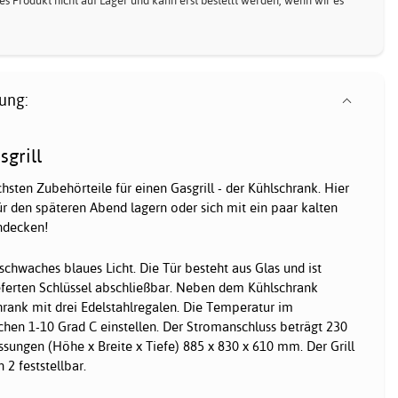
eses Produkt nicht auf Lager und kann erst bestellt werden, wenn wir es
ung:
sgrill
schsten Zubehörteile für einen Gasgrill - der Kühlschrank. Hier
r den späteren Abend lagern oder sich mit ein paar kalten
indecken!
schwaches blaues Licht. Die Tür besteht aus Glas und ist
eferten Schlüssel abschließbar. Neben dem Kühlschrank
chrank mit drei Edelstahlregalen. Die Temperatur im
schen 1-10 Grad C einstellen. Der Stromanschluss beträgt 230
sungen (Höhe x Breite x Tiefe) 885 x 830 x 610 mm. Der Grill
 2 feststellbar.