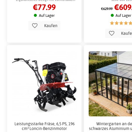
€77.99
€609
Sitzkissen
€629.99
Auf Lager
Auf Lager
Kaufen
Kauf
Leistungsstarke Fräse, 6,5 PS, 196
Wintergarten an d
cm³ Loncin-Benzinmotor
schwarzes Aluminium u