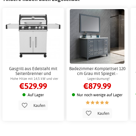
Gasgrill aus Edelstahl mit
Badezimmer-Komplettset 120
Seitenbrenner und
cm Grau mit Spiegel -
Sichtfenster, 68 x 42 cm
Serenity
Hohe Hitze mit 14,5 kW und vier
Lagerräumung!
€529.99
€879.99
Brennern
Auf Lager
Nur noch wenige auf Lager
Kaufen
Kaufen