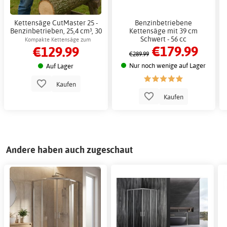
Kettensäge CutMaster 25 -
Benzinbetriebene
Benzinbetrieben, 25,4 cm³, 30
Kettensäge mit 39 cm
cm Schwert
Schwert - 56 cc
Kompakte Kettensäge zum
€179.99
€129.99
Holzschneiden und Fällen
€289.99
Nur noch wenige auf Lager
Auf Lager
Kaufen
Kaufen
Andere haben auch zugeschaut