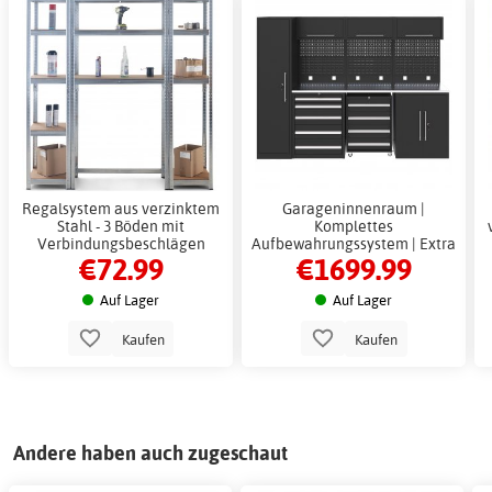
Regalsystem aus verzinktem
Garageninnenraum |
Stahl - 3 Böden mit
Komplettes
Verbindungsbeschlägen
Aufbewahrungssystem | Extra
€72.99
€1699.99
hoch
Auf Lager
Auf Lager
Kaufen
Kaufen
Andere haben auch zugeschaut