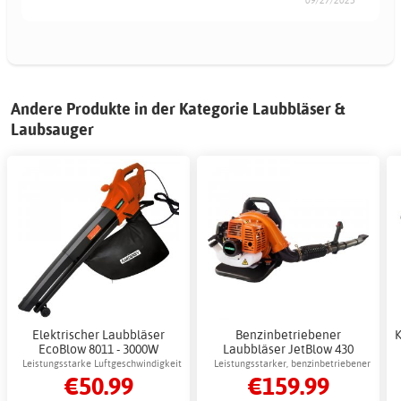
Andere Produkte in der Kategorie Laubbläser &
Laubsauger
Elektrischer Laubbläser
Benzinbetriebener
K
EcoBlow 8011 - 3000W
Laubbläser JetBlow 430
Laubsauger
Gardeney 43 cm³ - Testsieger
Leistungsstarke Luftgeschwindigkeit
Leistungsstarker, benzinbetriebener
€50.99
€159.99
unter den Laubsaugern und
von 275 km/h für effiziente Reinigung
Laubbläser für große Flächen
Laubbläsern