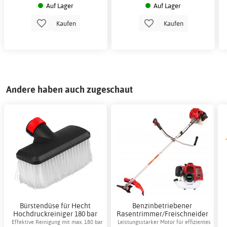
Auf Lager
Auf Lager
Kaufen
Kaufen
Andere haben auch zugeschaut
Bürstendüse für Hecht
Benzinbetriebener
Hochdruckreiniger 180 bar
Rasentrimmer/Freischneider
60°C Zubehör
1,8 kW Gardeney - 2-Takt-
Effektive Reinigung mit max. 180 bar
Leistungsstarker Motor für effizientes