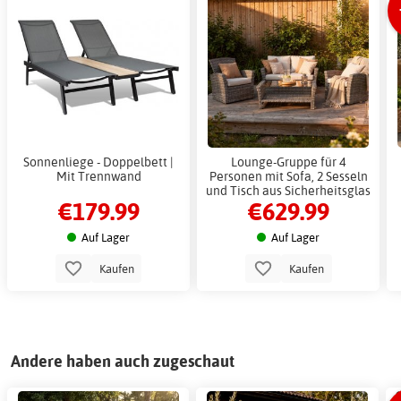
Sonnenliege - Doppelbett |
Lounge-Gruppe für 4
Mit Trennwand
Personen mit Sofa, 2 Sesseln
und Tisch aus Sicherheitsglas
€179.99
€629.99
- Graue Gartenmöbelgruppe
für Balkon und Terrasse
Auf Lager
Auf Lager
Kaufen
Kaufen
Andere haben auch zugeschaut