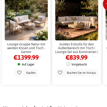
Lounge-Gruppe Natur mit
Großes Ecksofa für den
weißen Kissen und Tisch -
Außenbereich mit Tisch |
Garten
Lounge-Set aus Kunstrattan |
€1399.99
€839.99
Creme
Auf Lager
Vorgebucht
Kaufen
Buchen Sie im Voraus