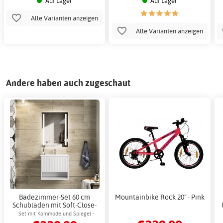
Auf Lager
Auf Lager
Alle Varianten anzeigen
Alle Varianten anzeigen
Andere haben auch zugeschaut
Badezimmer-Set 60 cm
Mountainbike Rock 20" - Pink
Schubladen mit Soft-Close-
Funktion & LED-Spiegel -
Set mit Kommode und Spiegel -
Aurelia
Keramikwaschbecken & dimmbarem