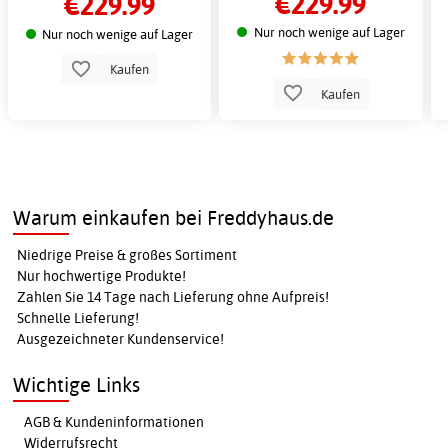
€229.99
€229.99
LED-Spiegel mit Antibeschlag.
Nur noch wenige auf Lager
Nur noch wenige auf Lager
Kaufen
Kaufen
Warum einkaufen bei Freddyhaus.de
Niedrige Preise & großes Sortiment
Nur hochwertige Produkte!
Zahlen Sie 14 Tage nach Lieferung ohne Aufpreis!
Schnelle Lieferung!
Ausgezeichneter Kundenservice!
Wichtige Links
AGB & Kundeninformationen
Widerrufsrecht