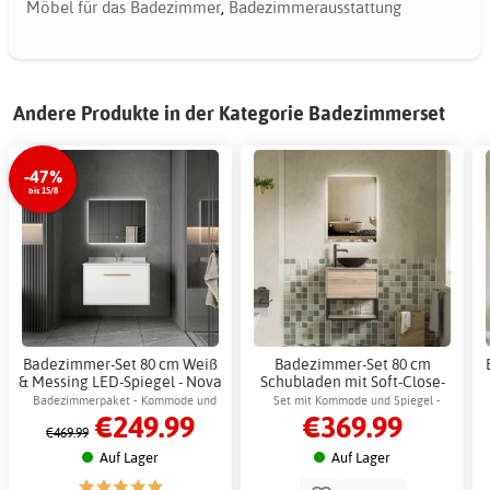
Möbel für das Badezimmer
,
Badezimmerausstattung
Andere Produkte in der Kategorie Badezimmerset
-47%
bis 15/8
Badezimmer-Set 80 cm Weiß
Badezimmer-Set 80 cm
& Messing LED-Spiegel - Nova
Schubladen mit Soft-Close-
+ 2.00 x Badezimmerhaken
Funktion & LED-Spiegel -
Badezimmerpaket - Kommode und
Set mit Kommode und Spiegel -
€249.99
€369.99
Calista
Spiegel mit LED-Beleuchtung
Keramikwaschbecken & dimmbarem
€469.99
LED-Spiegel mit Antibeschlag.
Auf Lager
Auf Lager