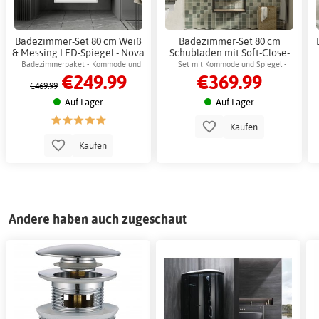
Badezimmer-Set 80 cm Weiß
Badezimmer-Set 80 cm
& Messing LED-Spiegel - Nova
Schubladen mit Soft-Close-
+ 2.00 x Badezimmerhaken
Funktion & LED-Spiegel -
Badezimmerpaket - Kommode und
Set mit Kommode und Spiegel -
€249.99
€369.99
Calista
Spiegel mit LED-Beleuchtung
Keramikwaschbecken & dimmbarem
€469.99
LED-Spiegel mit Antibeschlag.
Auf Lager
Auf Lager
Kaufen
Kaufen
Andere haben auch zugeschaut