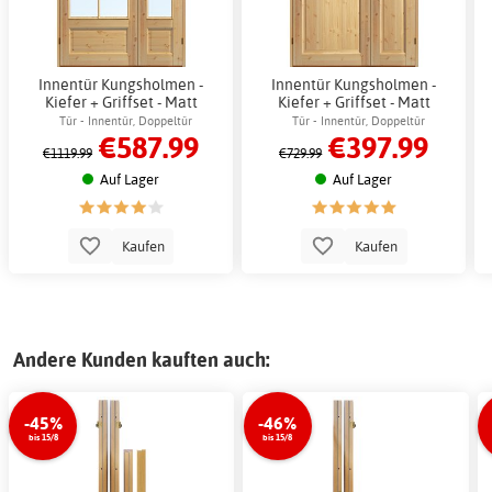
Innentür Kungsholmen -
Innentür Kungsholmen -
Kiefer + Griffset - Matt
Kiefer + Griffset - Matt
Tür - Innentür, Doppeltür
Tür - Innentür, Doppeltür
€587.99
€397.99
€1119.99
€729.99
Auf Lager
Auf Lager
Kaufen
Kaufen
Andere Kunden kauften auch:
-45%
-46%
bis 15/8
bis 15/8