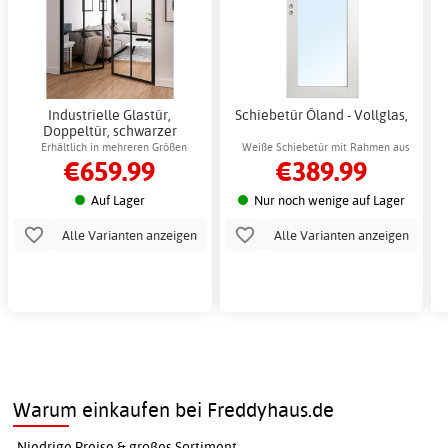
Industrielle Glastür,
Schiebetür Öland - Vollglas,
Doppeltür, schwarzer
Rahmen
Erhältlich in mehreren Größen
Weiße Schiebetür mit Rahmen aus
€659.99
€389.99
Kiefernholz
Auf Lager
Nur noch wenige auf Lager
Alle Varianten anzeigen
Alle Varianten anzeigen
Warum einkaufen bei Freddyhaus.de
Niedrige Preise & großes Sortiment