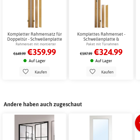
Kompletter Rahmensatz für
Komplettes Rahmenset -
Doppeltür - Schwellenplatte
Schwellenplatte &
und Dichtungsleiste + 2.00 x
Dichtungsleiste +
Rahmenset mit montierter
Paket mit Türrahmen
€359.99
€324.99
Rahmenschraubensatz
Rahmenschraubensatz
Dichtungsleiste
€649.99
€597.99
Auf Lager
Auf Lager
Kaufen
Kaufen
Andere haben auch zugeschaut