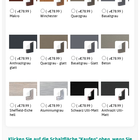
( +€78.99 )
( +€78.99 )
( +€78.99 )
( +€78.99 )
Makro
Winchester
Quarzgrau
Basaltgrau
( +€78.99 )
( +€78.99 )
( +€78.99 )
( +€78.99 )
Anthrazitgrau
Quarzgrau - glatt
Basaltgrau - Glatt
Beton
glatt
( +€78.99 )
( +€78.99 )
( +€78.99 )
( +€78.99 )
Sheffield-Eiche
Aluminiumgrau
Schwarz Ulti-Matt
Anthrazit Ulti-
hell
Matt
Klicken Sie auf die Schaltfläche "Kaufen" oben, wenn Sie