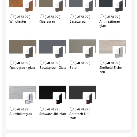
( +€78.99 )
( +€78.99 )
( +€78.99 )
( +€78.99 )
Winchester
Quarzgrau
Basaltgrau
Anthrazitgrau
glatt
( +€78.99 )
( +€78.99 )
( +€78.99 )
( +€78.99 )
Quarzgrau - glatt
Basaltgrau - Glatt
Beton
Sheffield-Eiche
hell
( +€78.99 )
( +€78.99 )
( +€78.99 )
Aluminiumgrau
Schwarz Ulti-Matt
Anthrazit Ulti-
Matt