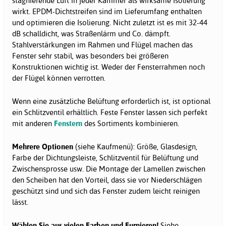
stagnierende Luft in jeder Kammer als wirksame Isolierung
wirkt. EPDM-Dichtstreifen sind im Lieferumfang enthalten
und optimieren die Isolierung. Nicht zuletzt ist es mit 32-44
dB schalldicht, was Straßenlärm und Co. dämpft.
Stahlverstärkungen im Rahmen und Flügel machen das
Fenster sehr stabil, was besonders bei größeren
Konstruktionen wichtig ist. Weder der Fensterrahmen noch
der Flügel können verrotten.
Wenn eine zusätzliche Belüftung erforderlich ist, ist optional
ein Schlitzventil erhältlich. Feste Fenster lassen sich perfekt
mit anderen
Fenstern
des Sortiments kombinieren.
Mehrere Optionen
(siehe Kaufmenü): Größe, Glasdesign,
Farbe der Dichtungsleiste, Schlitzventil für Belüftung und
Zwischensprosse usw. Die Montage der Lamellen zwischen
den Scheiben hat den Vorteil, dass sie vor Niederschlägen
geschützt sind und sich das Fenster zudem leicht reinigen
lässt.
Wählen Sie aus vielen Farben und Furnieren!
Siehe