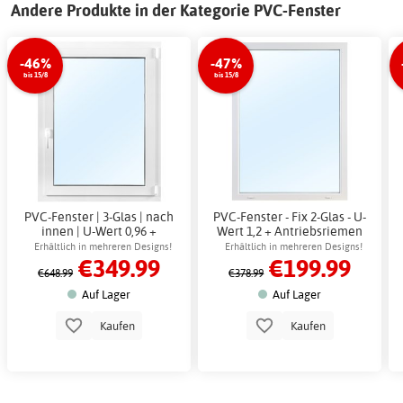
Andere Produkte in der Kategorie PVC-Fenster
-46%
-47%
bis 15/8
bis 15/8
PVC-Fenster | 3-Glas | nach
PVC-Fenster - Fix 2-Glas - U-
innen | U-Wert 0,96 +
Wert 1,2 + Antriebsriemen
Antriebsriemen
Erhältlich in mehreren Designs!
Erhältlich in mehreren Designs!
€349.99
€199.99
€648.99
€378.99
Auf Lager
Auf Lager
Kaufen
Kaufen