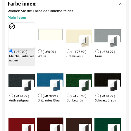
Farbe innen:
Wählen Sie die Farbe der Innenseite des..
Mehr lesen
( +€0.00 )
( +€0.00 )
( +€78.99 )
( +€78.99 )
Gleiche Farbe wie
Weiss
Cremeweiß
Grau
außen
( +€78.99 )
( +€78.99 )
( +€78.99 )
( +€78.99 )
Anthrazitgrau
Brilliantes Blau
Dunkelgrün
Schwarz Braun