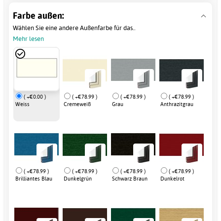
Farbe außen:
Wählen Sie eine andere Außenfarbe für das..
Mehr lesen
( +€0.00 )
( +€78.99 )
( +€78.99 )
( +€78.99 )
Weiss
Cremeweiß
Grau
Anthrazitgrau
( +€78.99 )
( +€78.99 )
( +€78.99 )
( +€78.99 )
Brilliantes Blau
Dunkelgrün
Schwarz Braun
Dunkelrot