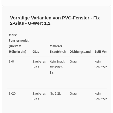
Vorrätige Varianten von PVC-Fenster - Fix
2-Glas - U-Wert 1,2
Maße
Fenstermodul
(Breite x
Mittlerer
Höhe in dm)
Glas
Eisaufstrich
Dichtungsband
Split-Ventil
8x8
Sauberes
Kein Snack
Grau
Kein
Glas
zwischen
Schlitzventil
Eis
8x20
Sauberes
Nr. 2:2L
Grau
Kein
Glas
Schlitzventil