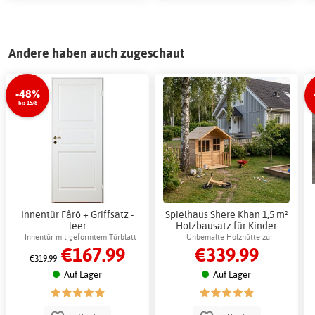
Andere haben auch zugeschaut
-48%
bis 15/8
Innentür Fårö + Griffsatz -
Spielhaus Shere Khan 1,5 m²
leer
Holzbausatz für Kinder
Nordcabin
Innentür mit geformtem Türblatt
Unbemalte Holzhütte zur
€167.99
€339.99
individuellen Gestaltung
€319.99
Auf Lager
Auf Lager