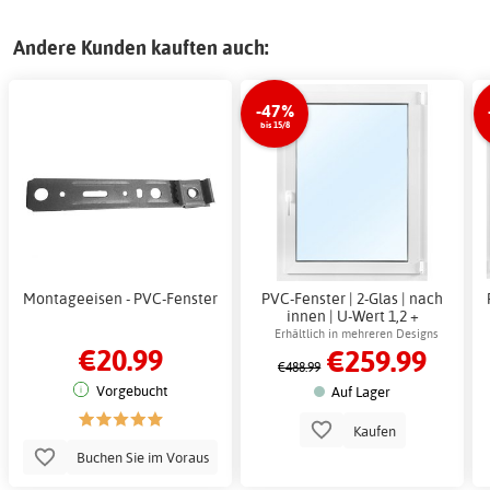
Andere Kunden kauften auch:
-47%
bis 15/8
Montageeisen - PVC-Fenster
PVC-Fenster | 2-Glas | nach
innen | U-Wert 1,2 +
Antriebsriemen
Erhältlich in mehreren Designs
€20.99
€259.99
€488.99
Vorgebucht
Auf Lager
Kaufen
Buchen Sie im Voraus