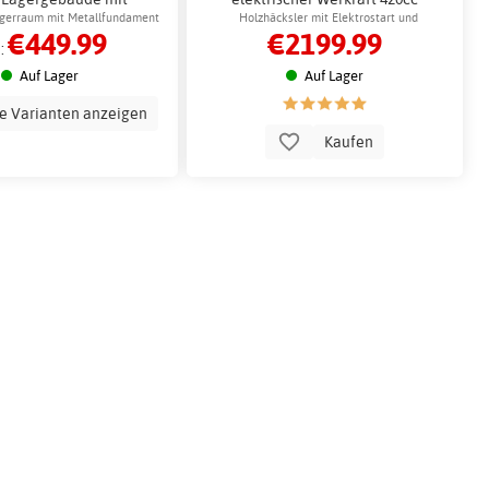
Schiebetüren
Elektrostarter
agerraum mit Metallfundament
Holzhäcksler mit Elektrostart und
€449.99
€2199.99
abnehmbaren Messern
:
Auf Lager
Auf Lager
le Varianten anzeigen
Kaufen