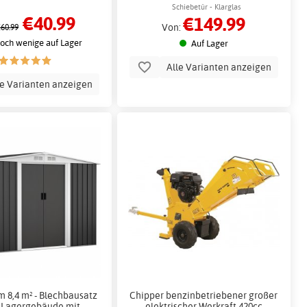
Schiebetür - Klarglas
€40.99
€149.99
Von:
60.99
och wenige auf Lager
Auf Lager
Alle Varianten anzeigen
le Varianten anzeigen
m 8,4 m² - Blechbausatz
Chipper benzinbetriebener großer
n Lagergebäude mit
elektrischer Werkraft 420cc