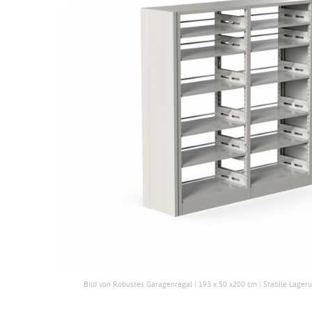
Bild von Robustes Garagenregal | 193 x 50 x200 cm | Stabile Lageru