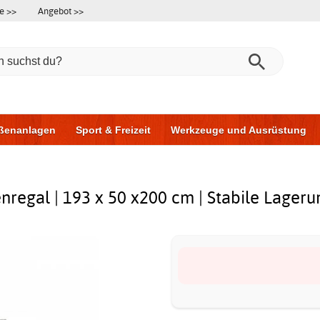
e >>
Angebot >>
ßenanlagen
Sport & Freizeit
Werkzeuge und Ausrüstung
ningsgeräte
Möbel für das Badezimmer
Garagentore
Au
regal | 193 x 50 x200 cm | Stabile Lageru