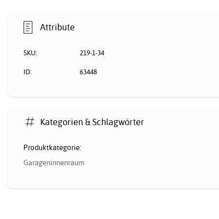
Attribute
SKU:
219-1-34
ID:
63448
Kategorien & Schlagwörter
Produktkategorie:
Garageninnenraum