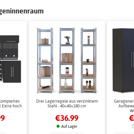
ageninnenraum
Komplettes
Drei Lagerregale aus verzinktem
Garagenein
 Extra hoch
Stahl - 40×40×180 cm
Aufbewa
W
99
€36.99
€
Auf Lager