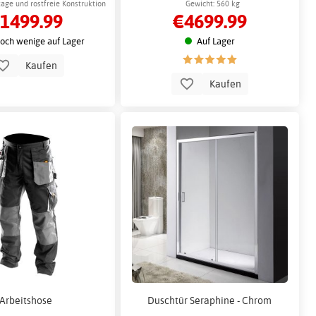
age und rostfreie Konstruktion
Gewicht: 560 kg
1499.99
€4699.99
och wenige auf Lager
Auf Lager
Kaufen
Kaufen
Arbeitshose
Duschtür Seraphine - Chrom