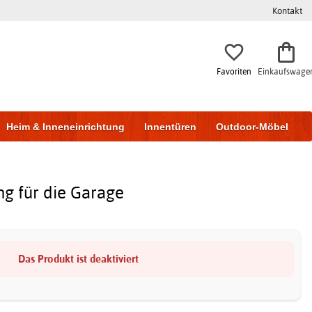
Kontakt
Favoriten
Einkaufswage
Heim & Inneneinrichtung
Innentüren
Outdoor-Möbel
to & Garage
Wohnen & Bauen
Lagerung
ng für die Garage
Das Produkt ist deaktiviert