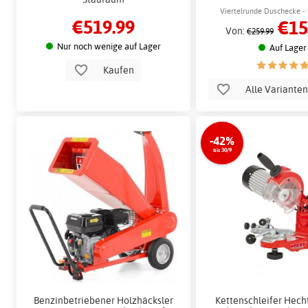
Viertelrunde Duschecke -
€519.99
€15
Von:
€259.99
Nur noch wenige auf Lager
Auf Lager
Kaufen
Alle Variante
-42%
bis 30/9
Benzinbetriebener Holzhäcksler
Kettenschleifer Hech