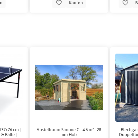
en
Kaufen
B
137x76 cm |
Abstellraum Simone C - 4,6 m² - 28
Blechgar
 & Bälle |
mm Holz
Doppeltür