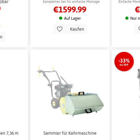
pbar
Komplettes Set für einfache Montage
Einfache Mont
9
€1599.99
€
Auf Lager
Nur n
Kaufen
en
-33%
bis 30/9
fen 7,36 m
Sammler für Kehrmaschine