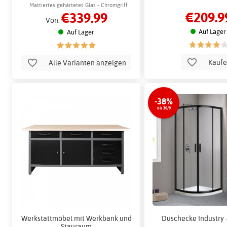
Mattiertes gehärtetes Glas - Chromgriff
€209.9
€339.99
Von:
Auf Lager
Auf Lager
Kauf
Alle Varianten anzeigen
-38%
bis 30/9
Werkstattmöbel mit Werkbank und
Duschecke Industry 
Stauraum