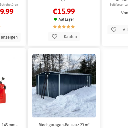
 Schiebetüren
Belüfteter L
€15.99
9.99
Von
Auf Lager
Al
Kaufen
n anzeigen
t 145 mm -
Blechgaragen-Bausatz 23 m²