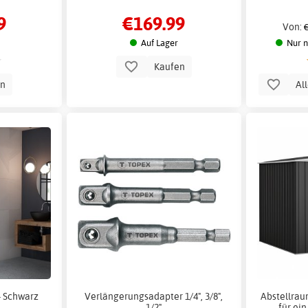
9
€169.99
Von:
€
Auf Lager
Nur n
Kaufen
en
Al
- Schwarz
Verlängerungsadapter 1/4", 3/8",
Abstellrau
1/2"
für ei