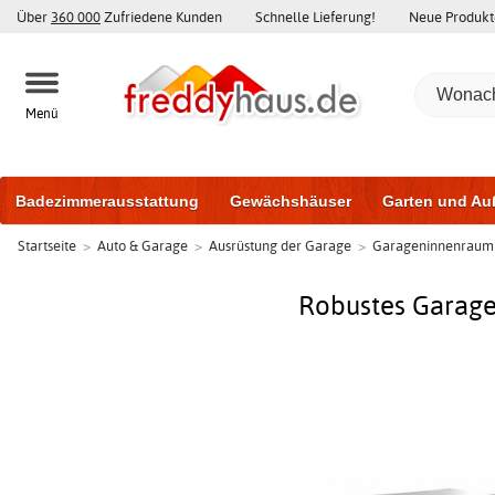
Über
360 000
Zufriedene Kunden
Schnelle Lieferung!
Neue Produkt
Menü
Badezimmerausstattung
Gewächshäuser
Garten und Au
Startseite
>
Auto & Garage
>
Ausrüstung der Garage
>
Garageninnenraum
Gartenhäuser und Schuppen
Haustüren
Fenster
Trai
Schiebetüren
Robustes Garagen