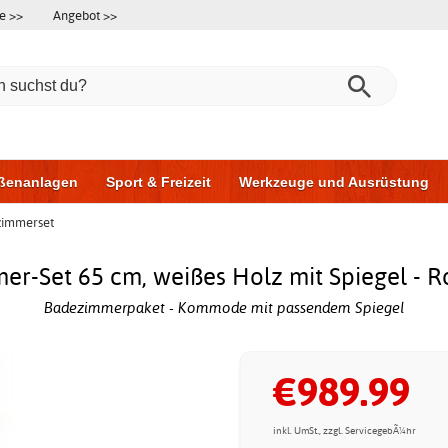
e >>
Angebot >>
ßenanlagen
Sport & Freizeit
Werkzeuge und Ausrüstung
immerset
ningsgeräte
Möbel für das Badezimmer
Garagentore
Au
r-Set 65 cm, weißes Holz mit Spiegel - 
Badezimmerpaket - Kommode mit passendem Spiegel
€989.99
inkl. UmSt., zzgl. ServicegebÃ¼hr