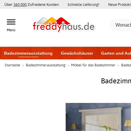
Über
360 000
Zufriedene Kunden
Schnelle Lieferung!
Neue Produkt
Menü
Badezimmerausstattung
Gewächshäuser
Garten und Au
Startseite
>
Badezimmerausstattung
>
Möbel für das Badezimmer
>
Badez
Gartenhäuser und Schuppen
Haustüren
Fenster
Trai
Schiebetüren
Badezimme