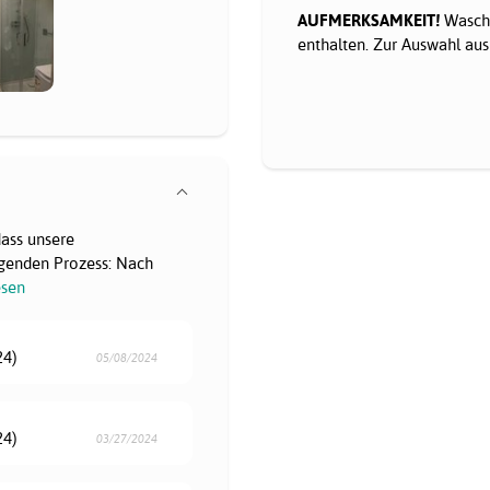
AUFMERKSAMKEIT!
Wascht
enthalten. Zur Auswahl au
dass unsere
genden Prozess: Nach
esen
24)
05/08/2024
24)
03/27/2024