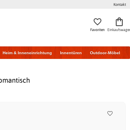
Kontakt
Favoriten
Einkaufswage
Heim & Inneneinrichtung
Innentüren
Outdoor-Möbel
to & Garage
Wohnen & Bauen
Lagerung
Romantisch