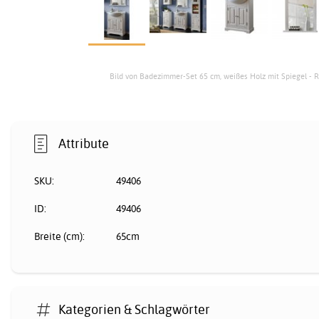
Bild von Badezimmer-Set 65 cm, weißes Holz mit Spiegel - 
Attribute
SKU:
49406
ID:
49406
Breite (cm):
65cm
Kategorien & Schlagwörter