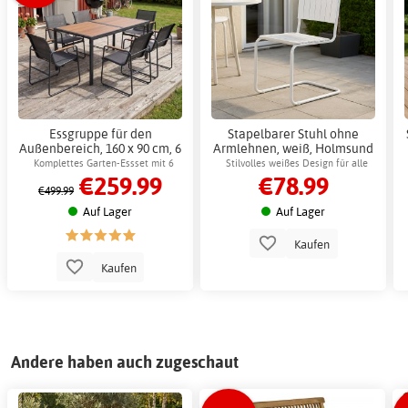
Essgruppe für den
Stapelbarer Stuhl ohne
Außenbereich, 160 x 90 cm, 6
Armlehnen, weiß, Holmsund
Stühle, Stahl - Sansibar +
Gartenmöbel
Komplettes Garten-Essset mit 6
Stilvolles weißes Design für alle
€259.99
€78.99
Möbelpflege
Stühlen
Außenbereiche
€499.99
Auf Lager
Auf Lager
Kaufen
Kaufen
Andere haben auch zugeschaut