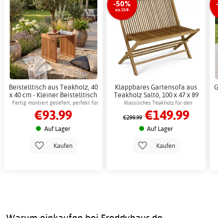
-50%
bis 15/8
Beistelltisch aus Teakholz, 40
Klappbares Gartensofa aus
G
x 40 cm - Kleiner Beistelltisch
Teakholz Saltö, 100 x 47 x 89
aus Holz für den
cm + Möbelpflege
Fertig montiert geliefert, perfekt für
Klassisches Teakholz für den
€93.99
€149.99
Außenbereich
den Garten
Außenbereich, leicht
€299.99
zusammenklappbar
Auf Lager
Auf Lager
Kaufen
Kaufen
Warum einkaufen bei Freddyhaus.de