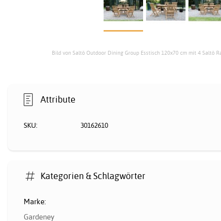
Bild von Saltö Outdoor Dining Group Esstisch 120x70 cm mit 4 Saltö 
Attribute
SKU:
30162610
Kategorien & Schlagwörter
Marke:
Gardeney