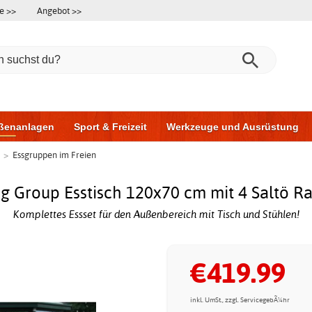
e >>
Angebot >>
ßenanlagen
Sport & Freizeit
Werkzeuge und Ausrüstung
>
Essgruppen im Freien
ningsgeräte
Möbel für das Badezimmer
Garagentore
Au
ng Group Esstisch 120x70 cm mit 4 Saltö R
Komplettes Essset für den Außenbereich mit Tisch und Stühlen!
€419.99
inkl. UmSt., zzgl. ServicegebÃ¼hr