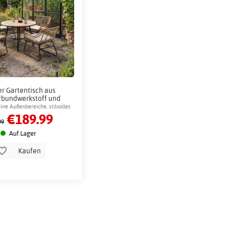
r Gartentisch aus
rbundwerkstoff und
m, 105 cm - Lükenäs
eine Außenbereiche, stilvolles
€189.99
Design
99
Auf Lager
Kaufen