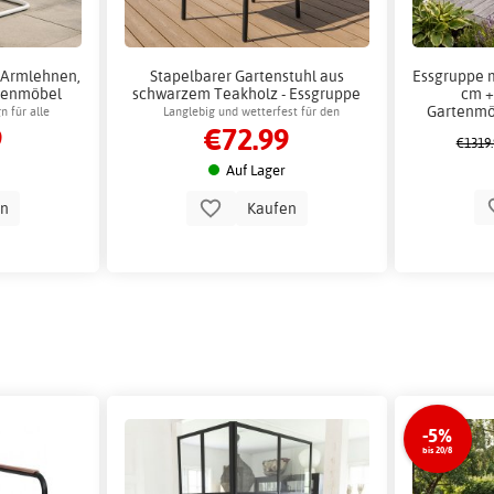
 Armlehnen,
Stapelbarer Gartenstuhl aus
Essgruppe m
tenmöbel
schwarzem Teakholz - Essgruppe
cm +
für den Außenbereich
Gartenmö
n für alle
Langlebig und wetterfest für den
9
€72.99
e
Außeneinsatz
€1319.
Auf Lager
en
Kaufen
-5%
bis 20/8