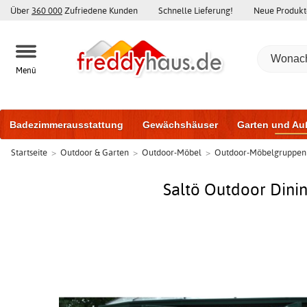
Über
360 000
Zufriedene Kunden
Schnelle Lieferung!
Neue Produkt
Menü
Badezimmerausstattung
Gewächshäuser
Garten und Au
Startseite
>
Outdoor & Garten
>
Outdoor-Möbel
>
Outdoor-Möbelgruppen
Gartenhäuser und Schuppen
Haustüren
Fenster
Trai
Schiebetüren
Saltö Outdoor Dini