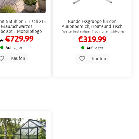
it 6 Stühlen + Tisch 215
Runde Essgruppe für den
 Grau/Schwarzes
Außenbereich, Holmsund-Tisch
belset + Möbelpflege
Ø130 cm, weiß
Wetterbeständiger Tisch für ein stilvolles
€729.99
€319.99
Outdoor-Ambiente
99
Auf Lager
Auf Lager
Kaufen
Kaufen