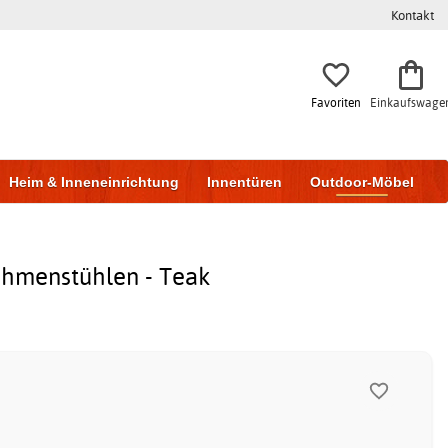
Kontakt
Favoriten
Einkaufswage
Heim & Inneneinrichtung
Innentüren
Outdoor-Möbel
to & Garage
Wohnen & Bauen
Lagerung
ahmenstühlen - Teak