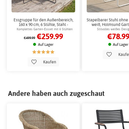
Essgruppe für den Außenbereich,
Stapelbarer Stuhl ohne
160 x 90 cm, 6 Stühle, Stahl -
weiß, Holmsund Gar
Sansibar + Möbelpflege
Komplettes Garten-Essset mit 6 Stühlen
Stilvolles weißes Desig
€259.99
€78.9
Außenbereich
€499.99
Auf Lager
Auf Lager
Kauf
Kaufen
Andere haben auch zugeschaut