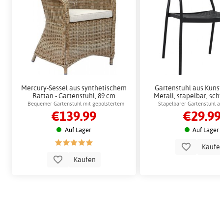
Mercury-Sessel aus synthetischem
Gartenstuhl aus Kuns
Rattan - Gartenstuhl, 89 cm
Metall, stapelbar, sc
braun, Call
Bequemer Gartenstuhl mit gepolstertem
Stapelbarer Gartenstuhl 
€139.99
€29.9
Kissen
Kunststoff und Me
Auf Lager
Auf Lager
Kauf
Kaufen