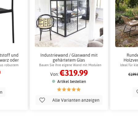
tstoff und
Industriewand / Glaswand mit
Runde
hwarz oder
gehärtetem Glas
Holzve
e
Aluminiu
aus robustem
Bauen Sie Ihre eigene Wand mit Modulen
Ideal für kl
9
€319.99
tall
Von:
€199.
Artikel bestellen
en
Alle Varianten anzeigen