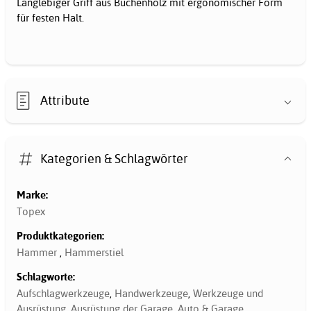
Langlebiger Griff aus Buchenholz mit ergonomischer Form
für festen Halt.
Attribute
Kategorien & Schlagwörter
Marke:
Topex
Produktkategorien:
Hammer
,
Hammerstiel
Schlagworte:
Aufschlagwerkzeuge
,
Handwerkzeuge
,
Werkzeuge und
Ausrüstung
,
Ausrüstung der Garage
,
Auto & Garage