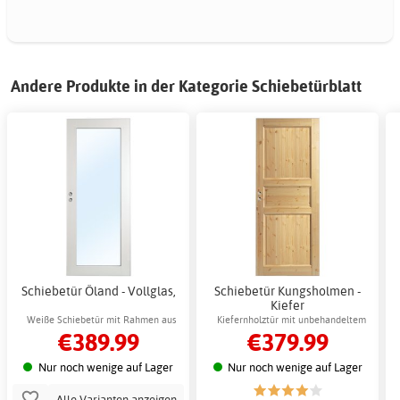
Andere Produkte in der Kategorie Schiebetürblatt
Schiebetür Öland - Vollglas,
Schiebetür Kungsholmen -
Kiefer
Weiße Schiebetür mit Rahmen aus
Kiefernholztür mit unbehandeltem
€389.99
€379.99
Kiefernholz
Kiefernholz
Nur noch wenige auf Lager
Nur noch wenige auf Lager
Alle Varianten anzeigen