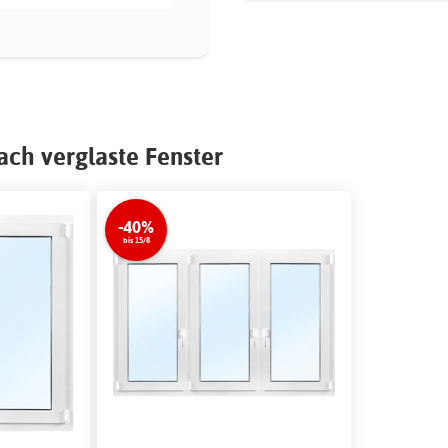
ach verglaste Fenster
-40%
bis 15/8