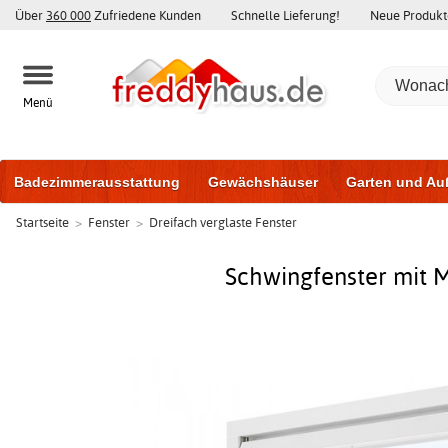
Über
360 000
Zufriedene Kunden
Schnelle Lieferung!
Neue Produkt
Menü
Badezimmerausstattung
Gewächshäuser
Garten und Au
Startseite
>
Fenster
>
Dreifach verglaste Fenster
Gartenhäuser und Schuppen
Haustüren
Fenster
Trai
Schiebetüren
Schwingfenster mit Mi