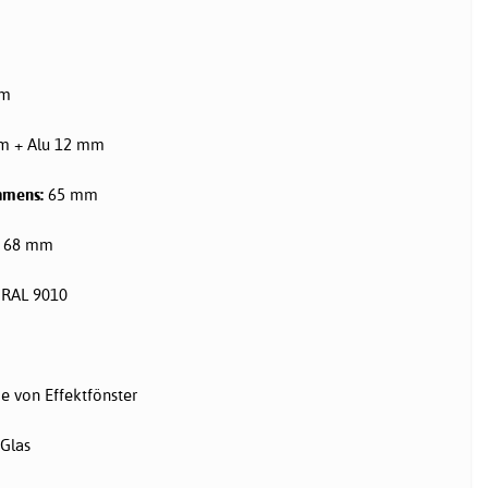
m
 + Alu 12 mm
hmens:
65 mm
68 mm
RAL 9010
e von Effektfönster
Glas