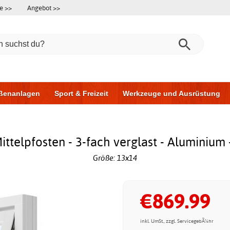
e >>
Angebot >>
ßenanlagen
Sport & Freizeit
Werkzeuge und Ausrüstung
ningsgeräte
Möbel für das Badezimmer
Garagentore
Au
ttelpfosten - 3-fach verglast - Aluminium 
Größe: 13x14
€869.99
inkl. UmSt., zzgl. ServicegebÃ¼hr