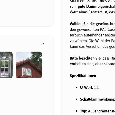
Stück emissionsarmes Glas 
sehr
gute Dämmeigenscha
Wert eines Fensters ist, d
Wählen Sie die gewünschte
den gewünschten RAL-Code 
farblich aufeinander absti
zu wählen. Die Wahl der Fa
kann das Aussehen des ges
Bitte beachten Sie,
dass Ra
enthalten sind, aber sepa
Spezifikationen
U-Wert:
1,1
Schalldämmwirkung:
Typ:
Außendrehfenst