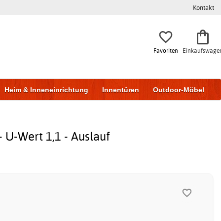
Kontakt
Favoriten
Einkaufswage
Heim & Inneneinrichtung
Innentüren
Outdoor-Möbel
to & Garage
Wohnen & Bauen
Lagerung
- U-Wert 1,1 - Auslauf