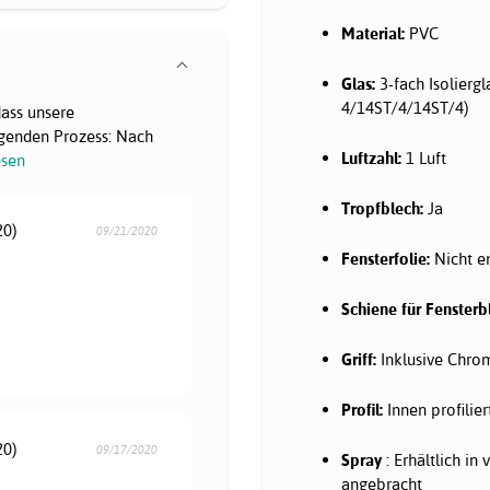
Material:
PVC
Glas:
3-fach Isoliergl
4/14ST/4/14ST/4)
dass unsere
genden Prozess: Nach
Luftzahl:
1 Luft
esen
Tropfblech:
Ja
20)
09/21/2020
Fensterfolie:
Nicht e
Schiene für Fensterb
Griff:
Inklusive Chrom
Profil:
Innen profilier
20)
09/17/2020
Spray
: Erhältlich in
angebracht