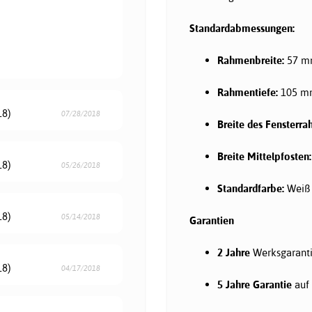
Standardabmessungen:
Rahmenbreite:
57 m
Rahmentiefe:
105 mm
18)
07/28/2018
Breite des Fensterra
Breite Mittelpfosten:
18)
05/26/2018
Standardfarbe:
Weiß 
18)
05/14/2018
Garantien
2 Jahre
Werksgaranti
18)
04/17/2018
5 Jahre Garantie
auf 