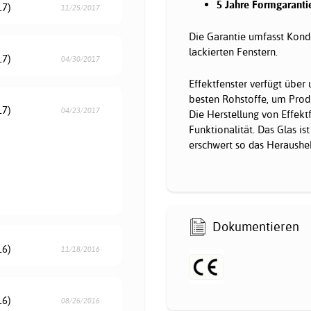
5 Jahre Formgaranti
17)
11/25/2017
Die Garantie umfasst Konde
lackierten Fenstern.
17)
04/30/2017
Effektfenster verfügt über
besten Rohstoffe, um Produ
17)
04/23/2017
Die Herstellung von Effekt
Funktionalität. Das Glas is
erschwert so das Herausheb
Dokumentieren
16)
11/18/2016
16)
08/26/2016