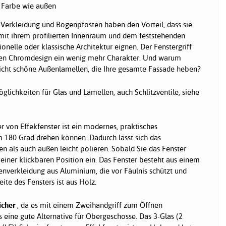
e Farbe wie außen
-Verkleidung und Bogenpfosten haben den Vorteil, dass sie
 mit ihrem profilierten Innenraum und dem feststehenden
tionelle oder klassische Architektur eignen. Der Fenstergriff
ollen Chromdesign ein wenig mehr Charakter. Und warum
nicht schöne Außenlamellen, die Ihre gesamte Fassade heben?
lichkeiten für Glas und Lamellen, auch Schlitzventile, siehe
r von Effekfenster ist ein modernes, praktisches
m 180 Grad drehen können. Dadurch lässt sich das
n als auch außen leicht polieren. Sobald Sie das Fenster
 einer klickbaren Position ein. Das Fenster besteht aus einem
nverkleidung aus Aluminium, die vor Fäulnis schützt und
eite des Fensters ist aus Holz.
icher
, da es mit einem Zweihandgriff zum Öffnen
 es eine gute Alternative für Obergeschosse. Das 3-Glas (2