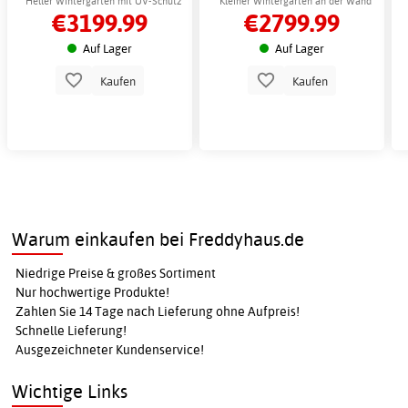
Heller Wintergarten mit UV-Schutz
Kleiner Wintergarten an der Wand
€3199.99
€2799.99
und einfacher Montage
mit UV-Schutz und Belüftung
Auf Lager
Auf Lager
Kaufen
Kaufen
Warum einkaufen bei Freddyhaus.de
Niedrige Preise & großes Sortiment
Nur hochwertige Produkte!
Zahlen Sie 14 Tage nach Lieferung ohne Aufpreis!
Schnelle Lieferung!
Ausgezeichneter Kundenservice!
Wichtige Links