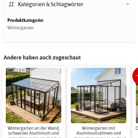
Kategorien & Schlagwörter
Produktkategorie:
Wintergarten
Andere haben auch zugeschaut
Wintergarten an der Wand,
Wintergarten mit
O
schwarzes Aluminium und
Aluminiumrahmen und
Glas mit Schiebetüren - 14 m²
Schiebetüren - 10,1 m²