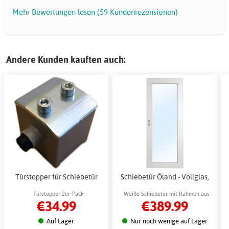
Mehr Bewertungen lesen (59 Kundenrezensionen)
Andere Kunden kauften auch:
Türstopper für Schiebetür
Schiebetür Öland - Vollglas,
Türstopper 2er-Pack
Weiße Schiebetür mit Rahmen aus
€34.99
€389.99
Kiefernholz
Auf Lager
Nur noch wenige auf Lager