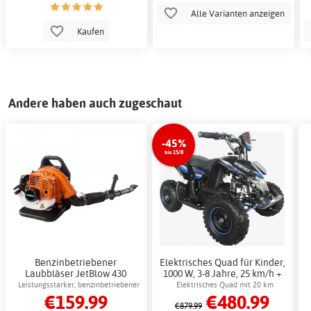
Alle Varianten anzeigen
Kaufen
Andere haben auch zugeschaut
-45%
bis 15/8
Benzinbetriebener
Elektrisches Quad für Kinder,
Laubbläser JetBlow 430
1000 W, 3-8 Jahre, 25 km/h +
Gardeney 43 cm³ - Testsieger
Schlosskette
Leistungsstarker, benzinbetriebener
Elektrisches Quad mit 20 km
€159.99
€480.99
unter den Laubsaugern und
Laubbläser für große Flächen
Reichweite
€879.99
Laubbläsern