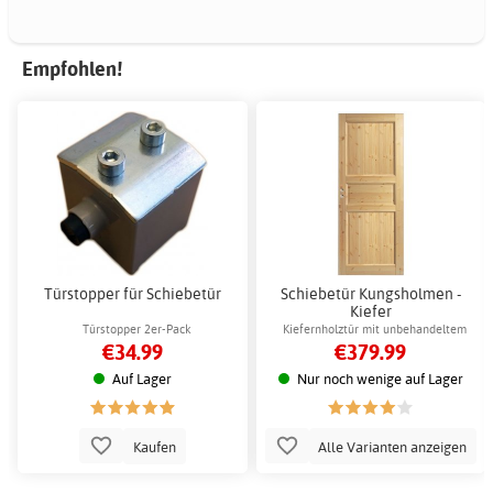
Empfohlen!
Türstopper für Schiebetür
Schiebetür Kungsholmen -
Kiefer
Türstopper 2er-Pack
Kiefernholztür mit unbehandeltem
€34.99
€379.99
Kiefernholz
Auf Lager
Nur noch wenige auf Lager
Kaufen
Alle Varianten anzeigen