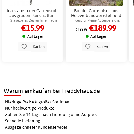
Ida stapelbarer Gartenstuhl
Runder Gartentisch aus
aus grauem Kunstrattan -
Holzverbundwerkstoff und
Gartenstuhl
Aluminium, 105 cm - Lükenäs
Stapelbares Design für einfache
Ideal für kleine Außenbereiche,
€15.99
€189.99
Lagerung im Freien
stilvolles Design
€199.99
Auf Lager
Auf Lager
Kaufen
Kaufen
Warum einkaufen bei Freddyhaus.de
Niedrige Preise & großes Sortiment
Nur hochwertige Produkte!
Zahlen Sie 14 Tage nach Lieferung ohne Aufpreis!
Schnelle Lieferung!
Ausgezeichneter Kundenservice!