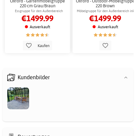
Oxford - Gartenmöbelgruppe
Oxford - Outdoor-Möbelgruppe
220 cm Grau/Braun
220 Brown
Essgruppe für den Außenbereich
Möbelgruppe für den Außenbereich inkl
€1499.99
€1499.99
inklusive 6 Stühlen
6 Stühle
Ausverkauft
Ausverkauft
Kaufen
Kundenbilder