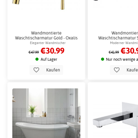
Wandmontierte
Wandmontier
Waschtischarmatur Gold - Oxalis
Waschtischarmatur 
Oxalis
Eleganter Wandmischer
Moderner Wandmi
€30.99
€30.
€47.99
€41.99
Auf Lager
Nur noch wenige a
Kaufen
Kauf