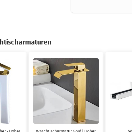
chtischarmaturen
her - Hoher
Waschtischarmatur Gold | Hoher
W