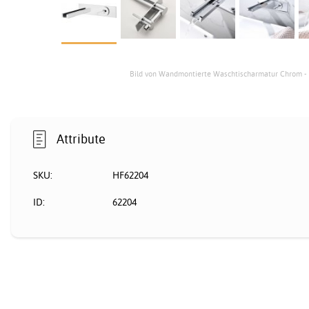
Bild von Wandmontierte Waschtischarmatur Chrom - 
Attribute
SKU:
HF62204
ID:
62204