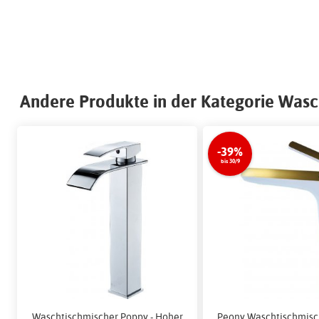
Andere Produkte in der Kategorie Was
-39%
bis 30/9
Waschtischmischer Poppy - Hoher
Peony Waschtischmisc