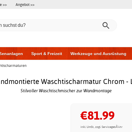
e >>
Angebot >>
ßenanlagen
Sport & Freizeit
Werkzeuge und Ausrüstung
htischarmaturen
ningsgeräte
Möbel für das Badezimmer
Garagentore
Au
ndmontierte Waschtischarmatur Chrom - L
Stilvoller Waschtischmischer zur Wandmontage
€81.99
inkl. UmSt., zzgl. ServicegebÃ¼hr