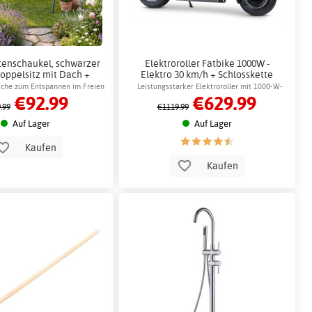
enschaukel, schwarzer
Elektroroller Fatbike 1000W -
oppelsitz mit Dach +
Elektro 30 km/h + Schlosskette
ntferner für Möbel
iche zum Entspannen im Freien
Leistungsstarker Elektroroller mit 1000-W-
€92.99
€629.99
Motor und Scheibenbremsen
.99
€1119.99
Auf Lager
Auf Lager
Kaufen
Kaufen