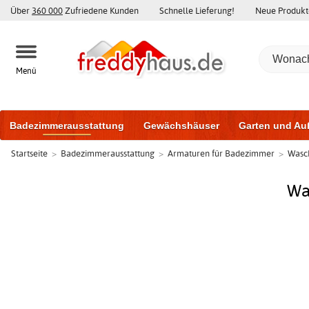
Über
360 000
Zufriedene Kunden
Schnelle Lieferung!
Neue Produkt
Menü
Badezimmerausstattung
Gewächshäuser
Garten und Au
Startseite
>
Badezimmerausstattung
>
Armaturen für Badezimmer
>
Wasc
Gartenhäuser und Schuppen
Haustüren
Fenster
Trai
Schiebetüren
Wa