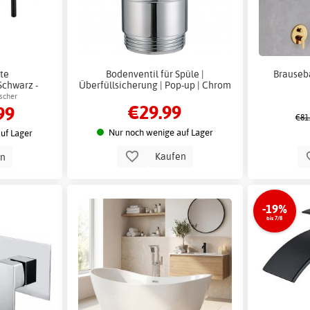
te
Bodenventil für Spüle |
Brauseba
Schwarz -
Überfüllsicherung | Pop-up | Chrom
scher
€29.99
99
€81
Nur noch wenige auf Lager
uf Lager
Kaufen
en
-19%
bis 7/8