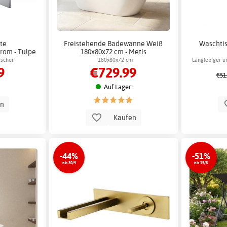
te
Freistehende Badewanne Weiß
Waschtis
rom - Tulpe
180x80x72 cm - Metis
scher
180x80x72 cm
Langlebiger u
9
€729.99
€51
Auf Lager
en
Kaufen
-44%
-51%
bis 30/9
bis 15/8