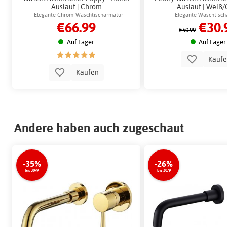
Auslauf | Chrom
Auslauf | Weiß/
Elegante Chrom-Waschtischarmatur
Elegante Waschtisch
€66.99
€30.
€50.99
Auf Lager
Auf Lager
Kauf
Kaufen
Andere haben auch zugeschaut
-35%
-26%
bis 30/9
bis 30/9