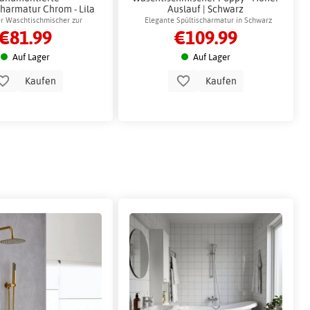
harmatur Chrom - Lila
Auslauf | Schwarz
ler Waschtischmischer zur
Elegante Spültischarmatur in Schwarz
€81.99
€109.99
Wandmontage
Auf Lager
Auf Lager
Kaufen
Kaufen