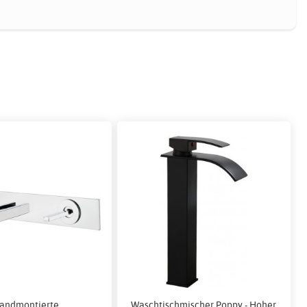
andmontierte
Waschtischmischer Poppy - Hoher