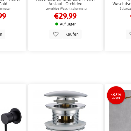
Gold
Auslauf | Orchidee
Waschtisc
armatur
Luxuriöse Waschtischarmatur
Stilvol
99
€29.99
Auf Lager
en
Kaufen
-37%
bis 30/9