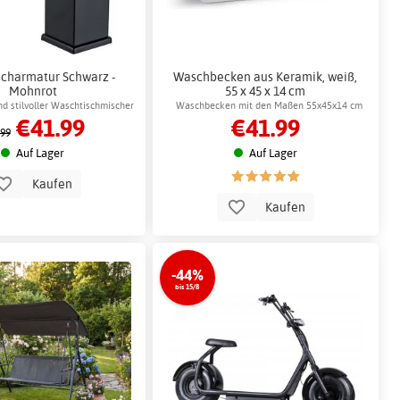
charmatur Schwarz -
Waschbecken aus Keramik, weiß,
Mohnrot
55 x 45 x 14 cm
nd stilvoller Waschtischmischer
Waschbecken mit den Maßen 55x45x14 cm
€41.99
€41.99
.99
Auf Lager
Auf Lager
Kaufen
Kaufen
-44%
bis 15/8