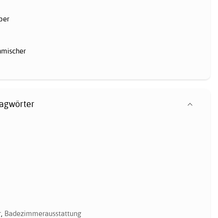
per
mischer
lagwörter
r
,
Badezimmerausstattung