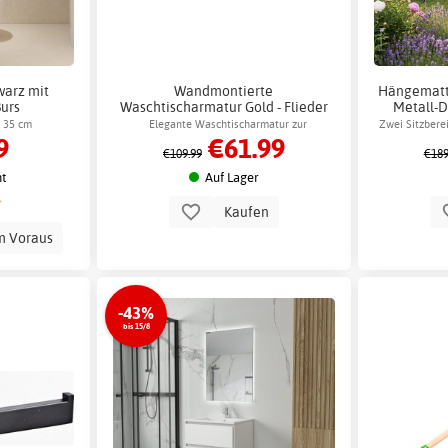
arz mit
Wandmontierte
Hängematt
Burs
Waschtischarmatur Gold - Flieder
Metall-D
Flecke
x 35 cm
Elegante Waschtischarmatur zur
Zwei Sitzbere
9
€61.99
Wandmontage
€109.99
€189
t
Auf Lager
Kaufen
m Voraus
-43%
bis 15/8