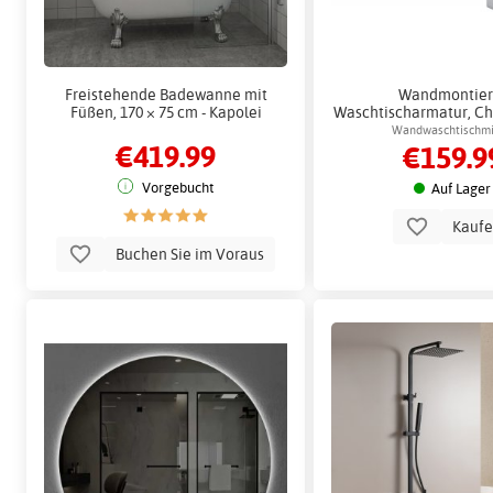
Freistehende Badewanne mit
Wandmontier
Füßen, 170 × 75 cm - Kapolei
Waschtischarmatur, Ch
Wandwaschtischmi
€419.99
€159.9
Vorgebucht
Auf Lager
Kauf
Buchen Sie im Voraus