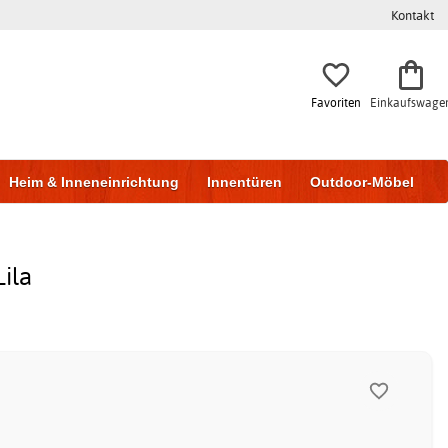
Kontakt
Favoriten
Einkaufswage
Heim & Inneneinrichtung
Innentüren
Outdoor-Möbel
to & Garage
Wohnen & Bauen
Lagerung
ila